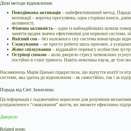
Дієві методи відновлення:
Поведінкова активація
– найефективніший метод. Парадок
мотивації – коротка прогулянка, одна сторінка книги, дзв
активності.
Фізична активність
– один із найнадійніших шляхів повер
заняття щодня значно ефективніші для нервової системи, ні
Якісний сон
– без належного сну система винагороди відн
Смакування
– не просто робити щось приємне, а усвідом
Живе спілкування
– віддавайте перевагу особистим зустр
Острівці спокою
– коли джерело стресу неможливо усунути
постійно в стані тривоги. Навіть невелика пауза, де тіло 
Насамкінець Марія Цанько підкреслила, що відчуття апатії та втр
системи, яка здатна до відновлення – як самостійно, так і за п
Порада від Світ Захоплень:
Ця інформація є надзвичайно корисною для розуміння механізмів
усвідомленого “смакування” життя, ви зможете ефективно підт
Джерело
Related posts: