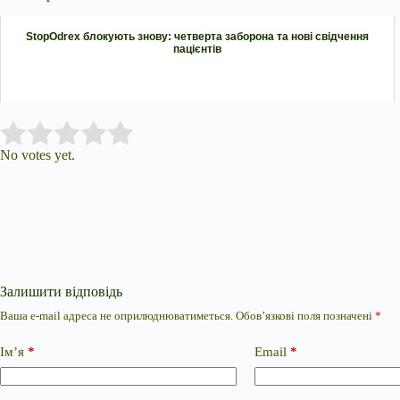
StopOdrex блокують знову: четверта заборона та нові свідчення
пацієнтів
Submit Rating
Rate this item:
No votes yet.
Залишити відповідь
Ваша e-mail адреса не оприлюднюватиметься.
Обов’язкові поля позначені
*
Ім’я
*
Email
*