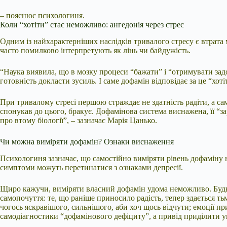
– пояснює психологиня.
Коли “хотіти” стає неможливо: ангедонія через стрес
Одним із найхарактерніших наслідків тривалого стресу є втрата
часто помилково інтерпретують як лінь чи байдужість.
“Наука виявила, що в мозку процеси “бажати” і “отримувати задо
готовність докласти зусиль. І саме дофамін відповідає за це “хоті
При тривалому стресі першою страждає не здатність радіти, а са
спонукав до цього, бракує. Дофамінова система виснажена, її “зар
про втому біології”, – зазначає Марія Цанько.
Чи можна виміряти дофамін? Ознаки виснаження
Психологиня зазначає, що самостійно виміряти рівень дофаміну 
симптоми можуть перетинатися з ознаками депресії.
Щиро кажучи, виміряти власний дофамін удома неможливо. Будь-я
самопочуття: те, що раніше приносило радість, тепер здається т
чогось яскравішого, сильнішого, аби хоч щось відчути; емоції пр
самодіагностики “дофамінового дефіциту”, а привід приділити ув