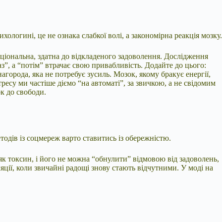
ологині, це не ознака слабкої волі, а закономірна реакція мозку.
ціональна, здатна до відкладеного задоволення. Дослідження
з”, а “потім” втрачає свою привабливість. Додайте до цього:
агорода, яка не потребує зусиль. Мозок, якому бракує енергії,
ресу ми частіше діємо “на автоматі”, за звичкою, а не свідомим
к до свободи.
тодів із соцмереж варто ставитись із обережністю.
к токсин, і його не можна “обнулити” відмовою від задоволень,
яції, коли звичайні радощі знову стають відчутними. У моді на