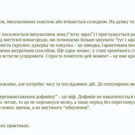
еж, імпульсивних покупок або втішається солодким. На думку псих
посилюється імпульсивна зона (“хочу зараз”) і приглушується ра
 миттєвої винагороди, ми починаємо більше цінувати “тут і зара
мість скролінг, цукерка чи покупка – це швидка, гарантована вин
айменш витратним способом. Ще один нюанс: у стані хронічного ст
и встигли усвідомити. І просто помітити цей момент – це вже кро
ожливе, але потребує часу та послідовних дій. До популярних ме
ерезавантаження дофаміну” – це міф. Дофамін не накопичується я
є легше, то це не перезапуск мозку, а лише період без перестимул
я нових звичок, а не магічного “обнулення”.
них практиках.