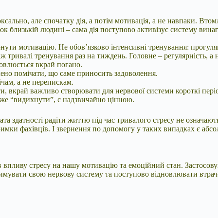
сально, але спочатку дія, а потім мотивація, а не навпаки. Вто
інок близькій людині – сама дія поступово активізує систему вин
нути мотивацію. Не обов’язково інтенсивні тренування: прогулян
ж тривалі тренування раз на тиждень. Головне – регулярність, а 
овлюється вкрай погано.
лено помічати, що саме приносить задоволення.
ічам, а не перепискам.
, вкрай важливо створювати для нервової системи короткі пері
може “видихнути”, є надзвичайно цінною.
ата здатності радіти життю під час тривалого стресу не означают
ідтримки фахівців. І звернення по допомогу у таких випадках є а
 впливу стресу на нашу мотивацію та емоційний стан. Застосовую
римувати свою нервову систему та поступово відновлювати втра