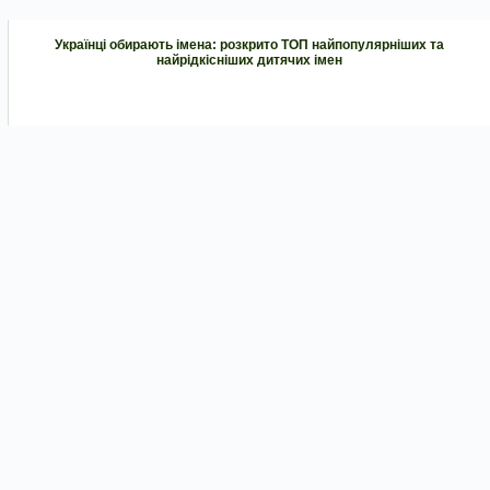
Українці обирають імена: розкрито ТОП найпопулярніших та
найрідкісніших дитячих імен