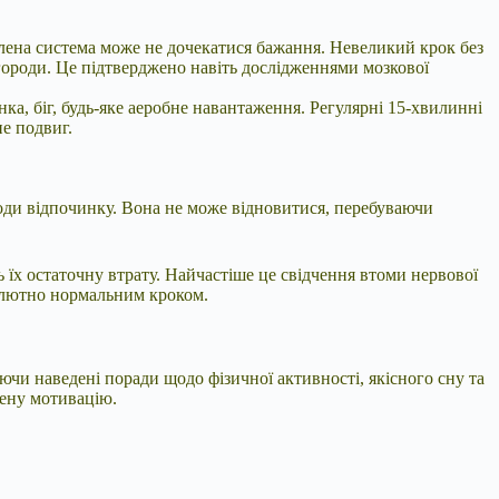
млена система може не дочекатися бажання. Невеликий крок без
агороди. Це підтверджено навіть дослідженнями мозкової
ка, біг, будь-яке аеробне навантаження. Регулярні 15-хвилинні
не подвиг.
оди відпочинку. Вона не може відновитися, перебуваючи
ь їх остаточну втрату. Найчастіше це свідчення втоми нервової
бсолютно нормальним кроком.
чи наведені поради щодо фізичної активності, якісного сну та
чену мотивацію.