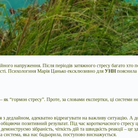
ційного напруження.
Після періодів затяжного стресу багато хто 
дості. Психологиня Марія Цанько ексклюзивно для
УНН
пояснила 
– як “гормон стресу”. Проте, за словами експертки, ці системи 
я з дедлайном, адекватно відреагувати на важливу ситуацію. А до
ії, обіцяючи позитивний результат. Під час короткочасного стрес
емонструємо зібраність, чіткість дій та швидкість реакції – це з
а система, яка нас бадьорила, поступово виснажується.