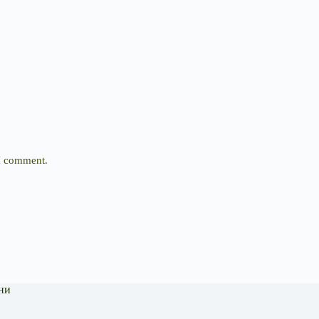
 I comment.
ни