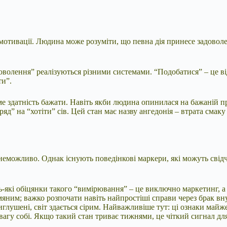
 мотивації. Людина може розуміти, що певна дія принесе задово
волення” реалізуються різними системами. “Подобатися” – це від
ти”.
ме здатність бажати. Навіть якби людина опинилася на бажаній пр
яд” на “хотіти” сів. Цей стан має назву ангедонія – втрата смаку
неможливо. Однак існують поведінкові маркери, які можуть свід
кі обіцянки такого “вимірювання” – це виключно маркетинг, а н
ьмяним; важко розпочати навіть найпростіші справи через брак вн
иглушені, світ здається сірим. Найважливіше тут: ці ознаки майж
агу собі. Якщо такий стан триває тижнями, це чіткий сигнал для