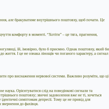
лення, але бракуватиме внутрішнього поштовху, щоб почати. Це
чуття комфорту в моменті. “Хотіти” – це тяга, прагнення,
огулянці, їй, імовірно, було б приємно. Однак поштовху, який би
 до життя. І це не ознака лінощів чи поганого характеру, а сигнал
чити про виснаження нервової системи. Важливо розуміти, що ці
е наука. Орієнтуватися слід на поведінкові сигнали та
утрішнього поштовху; звичні задоволення вже не ті, хочеться
е ідентичні симптомам депресії. Тому це не привід для
 звернення до фахівця.