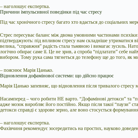
– наголошує експертка.
Причини імпульсивної поведінки під час стресу
Під час хронічного стресу багато хто вдається до соціальних мер
Стрес пересуває баланс між двома умовними частинами психіки: 
підтверджують: під впливом стресу нам складніше утриматися від
велика, “справжня” радість стала тьмяною і вимагає зусиль. Нато
логічно обирає саме її. Це не зрив, а спроба “підлатати” себе н
вибором. Тому рука сама тягнеться до телефону ще до того, як м
– пояснює Марія Цанько.
Відновлення дофамінової системи: що дійсно працює
Марія Цанько запевняє, що відновлення після тривалого стресу м
Насамперед – чого робити НЕ варто. “Дофамінові детокси” та “п
адже мозок виробляє його постійно. Якщо після такої “паузи” ста
детокси справді є здорове зерно, але воно стосується формуванн
– наголошує експертка.
Фахівчиня рекомендує зосередитись на простих, науково доведе