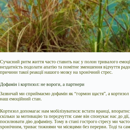
Сучасний ритм життя часто ставить нас у полон тривалого емо
нездатність подолати апатію та помітне зменшення відчуття ра
причини такої реакції нашого мозку на хронічний стрес.
Дофамін і кортизол: не вороги, а партнери
Зазвичай ми сприймаємо дофамін як “гормон щастя”, а кортизол 
наш емоційний стан.
Кортизол допомагає нам мобілізуватися: встати вранці, впоратис
скільки за мотивацію та передчуття: саме він спонукає нас до д
посилювати дію дофаміну. Тому в стані гострого стресу ми часто д
хронічним, триває тижнями чи місяцями без перерви. Тоді та сам