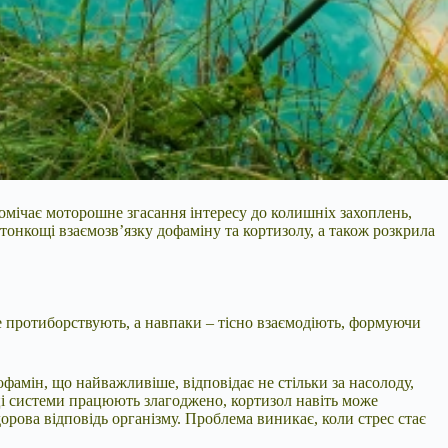
помічає моторошне згасання інтересу до колишніх захоплень,
тонкощі взаємозв’язку дофаміну та кортизолу, а також розкрила
не протиборствують, а навпаки – тісно взаємодіють, формуючи
фамін, що найважливіше, відповідає не стільки за насолоду,
у ці системи працюють злагоджено, кортизол навіть може
дорова відповідь організму. Проблема виникає, коли стрес стає