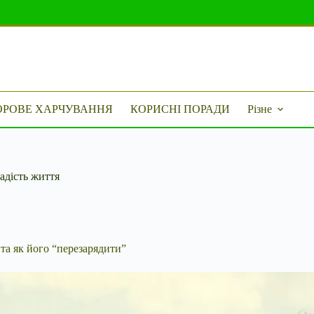
ОРОВЕ ХАРЧУВАННЯ
КОРИСНІ ПОРАДИ
Різне
адість життя
та як його “перезарядити”