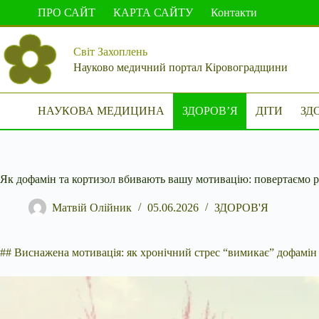
Перейти
ПРО САЙТ
КАРТА САЙТУ
Контакти
до
вмісту
Світ Захоплень
Науково медичний портал Кіровоградщини
НАУКОВА МЕДИЦИНА
ЗДОРОВ’Я
ДІТИ
ЗД
Як дофамін та кортизол вбивають вашу мотивацію: повертаємо р
Матвій Олійник
05.06.2026
ЗДОРОВ'Я
## Виснажена мотивація: як хронічний стрес “вимикає” дофамін 