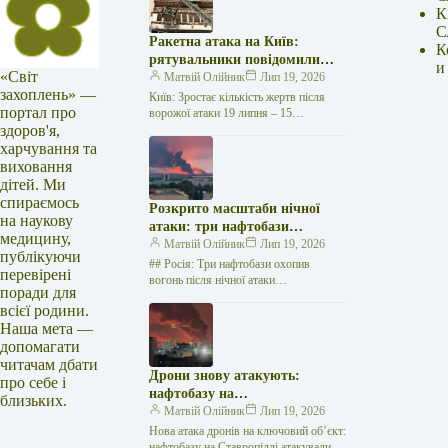
К
С
Ракетна атака на Київ:
К
рятувальники повідомили
и
«Світ
про 15 поранених
Матвій Олійник
Лип 19, 2026
захоплень» —
Київ: Зростає кількість жертв після
портал про
ворожої атаки 19 липня – 15
здоров'я,
поранених Унаслідок нещодавньої
російської агресії, що сталася у
харчування та
столиці…
виховання
дітей. Ми
спираємось
Розкрито масштаби нічної
на наукову
атаки: три нафтобази
медицину,
палають у Ставрополі –
Матвій Олійник
Лип 19, 2026
публікуючи
OSINT-аналіз
## Росія: Три нафтобази охопив
перевірені
вогонь після нічної атаки
поради для
безпілотників на Related posts:Спалах
всієї родини.
Еболи набирав обертів: "Лікарі без
Наша мета —
кордонів" б'ють…
допомагати
читачам дбати
Дрони знову атакують:
про себе і
нафтобазу на
близьких.
Ставропольщині вражено
Матвій Олійник
Лип 19, 2026
втретє за два тижні
Нова атака дронів на ключовий об’єкт:
нафтобазу на Ставропіллі атакували