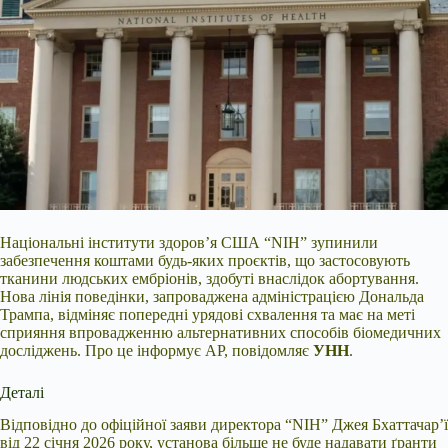
Національні інститути здоров’я США “NIH” зупинили
забезпечення коштами будь-яких проєктів, що застосовують
тканини людських ембріонів, здобуті внаслідок абортування.
Нова лінія поведінки, запроваджена адміністрацією Дональда
Трампа, відміняє попередні урядові схвалення та має на меті
сприяння впровадженню альтернативних способів біомедичних
досліджень. Про це інформує AP, повідомляє
УНН
.
Деталі
Відповідно до офіційної заяви директора “NIH” Джея Бхаттачар’ї
від 22 січня 2026 року, установа більше не буде надавати ґранти