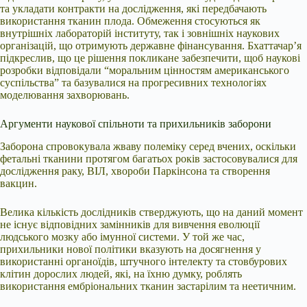
та укладати контракти на дослідження, які передбачають
використання тканин плода. Обмеження стосуються як
внутрішніх лабораторій інституту, так і зовнішніх наукових
організацій, що отримують державне фінансування. Бхаттачар’я
підкреслив, що це рішення покликане забезпечити, щоб наукові
розробки відповідали “моральним цінностям американського
суспільства” та базувалися на прогресивних технологіях
моделювання захворювань.
Аргументи наукової спільноти та прихильників заборони
Заборона спровокувала жваву полеміку серед вчених, оскільки
фетальні тканини протягом багатьох років застосовувалися для
дослідження раку, ВІЛ, хвороби Паркінсона та створення
вакцин.
Велика кількість дослідників стверджують, що на даний момент
не існує відповідних замінників для вивчення еволюції
людського мозку або імунної системи. У той же час,
прихильники нової політики вказують на досягнення у
використанні органоїдів, штучного інтелекту та стовбурових
клітин дорослих людей, які, на їхню думку, роблять
використання ембріональних тканин застарілим та неетичним.