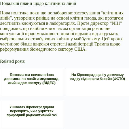
Подальші плани щодо клітинних ліній
Нова політика поки що не забороняє застосування “клітинних
ліній”, утворених раніше на основі клітин плода, які протягом
десятиліть клонуються в лабораторіях. Проте директор “NIH”
повідомив, що найближчим часом організація розпочне
консультації щодо можливості повної відмови від людських
ембріональних стовбурових клітин у майбутньому. Цей крок є
частиною більш широкої стратегії адміністрації Трампа щодо
реформування біомедичного сектору США.
Related posts:
Безоплатна психологічна
На Кіровоградщині у дитячому
допомога: як знайти медзаклад,
садку відновили басейн (ФОТО)
який надає послугу (ВІДЕО)
У школах Кіровоградщини
перевірять, чи є укриттях
природний радіоактивний газ