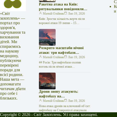
С
Ракетна атака на Київ:
К
рятувальники повідомили
и
«Світ
про 15 поранених
Матвій Олійник
Лип 19, 2026
захоплень» —
Київ: Зростає кількість жертв після
портал про
ворожої атаки 19 липня – 15
здоров'я,
поранених Унаслідок нещодавньої
російської агресії, що сталася у
харчування та
столиці…
виховання
дітей. Ми
спираємось
Розкрито масштаби нічної
на наукову
атаки: три нафтобази
медицину,
палають у Ставрополі –
Матвій Олійник
Лип 19, 2026
публікуючи
OSINT-аналіз
## Росія: Три нафтобази охопив
перевірені
вогонь після нічної атаки
поради для
безпілотників на Related posts:БО «100
всієї родини.
відсотків життя. Кропивницький»
Наша мета —
підтримує хворих на…
допомагати
читачам дбати
Дрони знову атакують:
про себе і
нафтобазу на
близьких.
Ставропольщині вражено
Матвій Олійник
Лип 19, 2026
втретє за два тижні
Нова атака дронів на ключовий об’єкт:
нафтобазу на Ставропіллі атакували
Copyright © 2026 - Світ Захоплень. Усі права захищені.
втретє за два тижні У російському