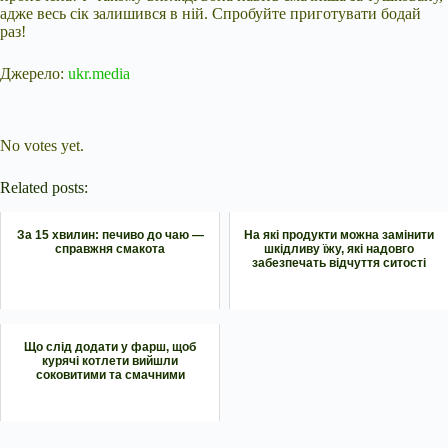
адже весь сік залишився в ній. Спробуйте приготувати бодай
раз!
Джерело:
ukr.media
Submit Rating
Rate this item:
No votes yet.
Related posts:
За 15 хвилин: печиво до чаю —
На які продукти можна замінити
справжня смакота
шкідливу їжу, які надовго
забезпечать відчуття ситості
Що слід додати у фарш, щоб
курячі котлети вийшли
соковитими та смачними