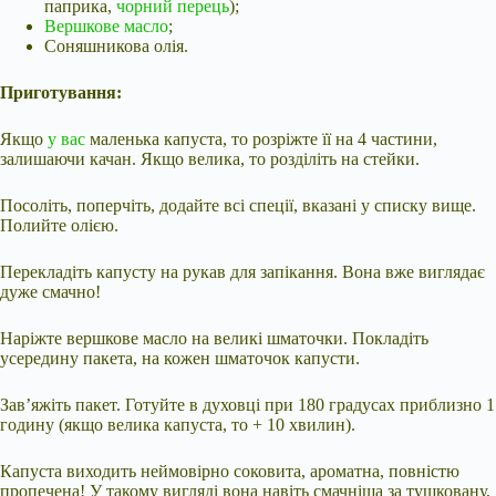
паприка,
чорний перець
);
Вершкове масло
;
Соняшникова олія.
Приготування:
Якщо
у вас
маленька капуста, то розріжте її на 4 частини,
залишаючи качан. Якщо велика, то розділіть на стейки.
Посоліть, поперчіть, додайте всі спеції, вказані у списку вище.
Полийте олією.
Перекладіть капусту на рукав для запікання. Вона вже виглядає
дуже смачно!
Наріжте вершкове масло на великі шматочки. Покладіть
усередину пакета, на кожен шматочок капусти.
Зав’яжіть пакет. Готуйте в духовці при 180 градусах приблизно 1
годину (якщо велика капуста, то + 10 хвилин).
Капуста виходить неймовірно соковита, ароматна, повністю
пропечена! У такому вигляді вона навіть смачніша за тушковану,