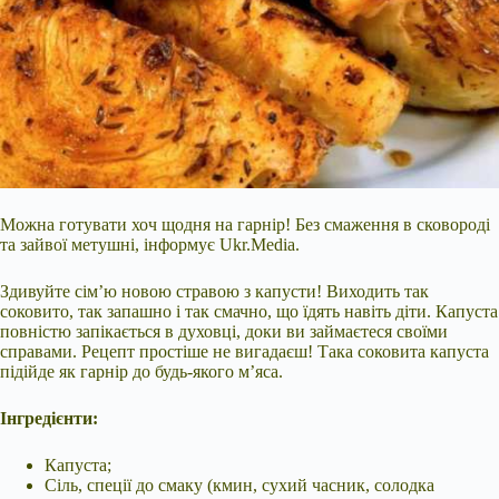
Можна готувати хоч щодня на гарнір! Без смаження в сковороді
та зайвої метушні, інформує Ukr.Media.
Здивуйте сім’ю новою стравою з капусти! Виходить так
соковито, так запашно і так смачно, що їдять навіть діти. Капуста
повністю запікається в духовці, доки ви займаєтеся своїми
справами. Рецепт простіше не вигадаєш! Така соковита капуста
підійде як гарнір до будь-якого м’яса.
Інгредієнти:
Капуста;
Сіль, спеції до смаку (кмин, сухий часник, солодка