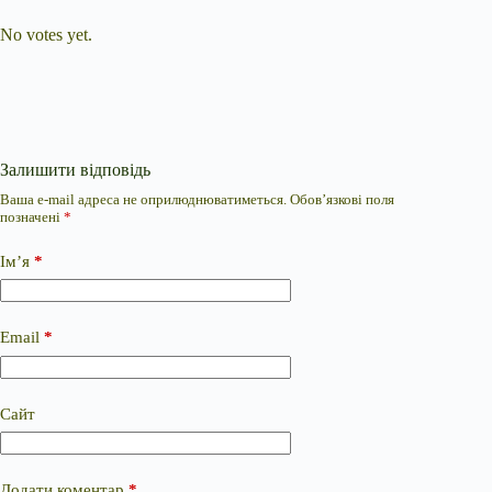
Submit Rating
Rate this item:
No votes yet.
Залишити відповідь
Ваша e-mail адреса не оприлюднюватиметься.
Обов’язкові поля
позначені
*
Ім’я
*
Email
*
Сайт
Додати коментар
*