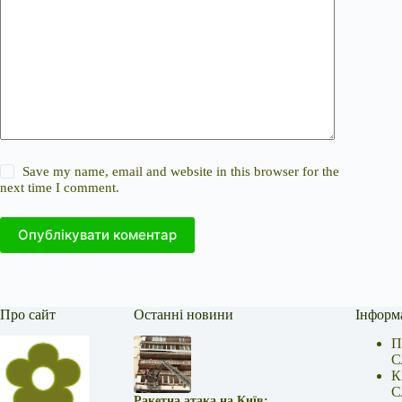
Save my name, email and website in this browser for the
next time I comment.
Опублікувати коментар
Про сайт
Останні новини
Інформ
П
С
К
С
Ракетна атака на Київ: