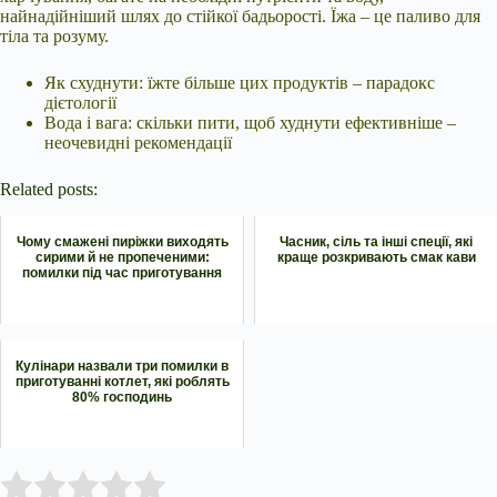
найнадійніший шлях до стійкої бадьорості. Їжа – це паливо для
тіла та розуму.
Як схуднути: їжте більше цих продуктів – парадокс
дієтології
Вода і вага: скільки пити, щоб худнути ефективніше –
неочевидні рекомендації
Related posts:
Чому смажені пиріжки виходять
Часник, сіль та інші спеції, які
сирими й не пропеченими:
краще розкривають смак кави
помилки під час приготування
Кулінари назвали три помилки в
приготуванні котлет, які роблять
80% господинь
Submit Rating
Rate this item: