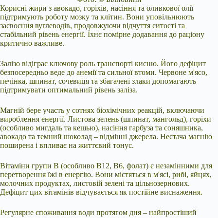
Корисні жири з авокадо, горіхів, насіння та оливкової олії
підтримують роботу мозку та клітин. Вони уповільнюють
засвоєння вуглеводів, продовжуючи відчуття ситості та
стабільний рівень енергії. Їхнє помірне додавання до раціону
критично важливе.
Залізо відіграє ключову роль транспорті кисню. Його дефіцит
безпосередньо веде до анемії та сильної втоми. Червоне м'ясо,
печінка, шпинат, сочевиця та збагачені злаки допомагають
підтримувати оптимальний рівень заліза.
Магній бере участь у сотнях біохімічних реакцій, включаючи
вироблення енергії. Листова зелень (шпинат, мангольд), горіхи
(особливо мигдаль та кешью), насіння гарбуза та соняшника,
авокадо та темний шоколад – відмінні джерела. Нестача магнію
поширена і впливає на життєвий тонус.
Вітаміни групи B (особливо B12, B6, фолат) є незамінними для
перетворення їжі в енергію. Вони містяться в м'ясі, рибі, яйцях,
молочних продуктах, листовій зелені та цільнозернових.
Дефіцит цих вітамінів відчувається як постійне виснаження.
Регулярне споживання води протягом дня – найпростіший