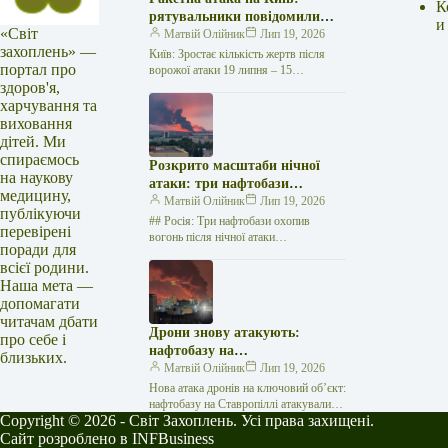
К
рятувальники повідомили
и
«Світ
про 15 поранених
Матвій Олійник
Лип 19, 2026
захоплень» —
Київ: Зростає кількість жертв після
портал про
ворожої атаки 19 липня – 15
здоров'я,
поранених Унаслідок нещодавньої
російської агресії, що сталася у
харчування та
столиці…
виховання
дітей. Ми
спираємось
Розкрито масштаби нічної
на наукову
атаки: три нафтобази
медицину,
палають у Ставрополі –
Матвій Олійник
Лип 19, 2026
публікуючи
OSINT-аналіз
## Росія: Три нафтобази охопив
перевірені
вогонь після нічної атаки
поради для
безпілотників на Related
всієї родини.
posts:Українці: що змінилося з 1
Наша мета —
червня — від…
допомагати
читачам дбати
Дрони знову атакують:
про себе і
нафтобазу на
близьких.
Ставропольщині вражено
Матвій Олійник
Лип 19, 2026
втретє за два тижні
Нова атака дронів на ключовий об’єкт:
нафтобазу на Ставропіллі атакували
Copyright © 2026 - Світ Захоплень. Усі права захищені.
втретє за два тижні У російському
місті Михайловськ, що на…
Сайт розроблено в INFBusiness