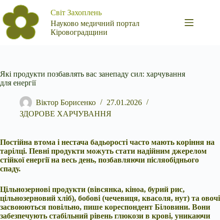
Перейти
Світ Захоплень
до
вмісту
Науково медичний портал
Кіровоградщини
Які продукти позбавлять вас занепаду сил: харчування
для енергії
Віктор Борисенко
27.01.2026
ЗДОРОВЕ ХАРЧУВАННЯ
Постійна втома і нестача бадьорості часто мають коріння на
тарілці. Певні продукти можуть стати надійним джерелом
стійкої енергії на весь день, позбавляючи післяобіднього
спаду.
Цільнозернові продукти (вівсянка, кіноа, бурий рис,
цільнозерновий хліб), бобові (чечевиця, квасоля, нут) та овочі
засвоюються повільно, пише кореспондент Біловини. Вони
забезпечують стабільний рівень глюкози в крові, уникаючи