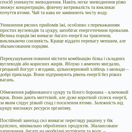
спосіб уникнути зневоднення. Навіть легке зневоднення різко
знижує концентрацію, фізичну витривалість та викликає
почуття втоми. Чай та кава не замінюють чисту воду.
Уникнення рясних прийомів їжі, особливо з переважанням
простих вуглеводів та цукру, запобігає енергетичним провалам.
Велика порція їжі вимагає багато енергії на травлення,
викликаючи сонливість. Краще віддати перевагу меншим, але
збалансованим порціям.
Перекушування повинні містити комбінацію білка і складних
вуглеводів або корисних жирів. Яблуко з жменею мигдалю,
грецький йогурт з ягодами, цільнозерновий хлібець з авокадо –
добрі приклади. Вони підтримують рівень енергії без різких
вагань.
Обмеження рафінованого цукру та білого борошна – ключовий
крок. Вони дають миттєвий, але дуже короткий сплеск енергії,
за яким слідує різкий спад і посилення втоми. Залежність від
цукру виснажує ресурси організму.
Постійний занепад сил вимагає перегляду раціону у бік
цілісних, мінімально оброблених продуктів. Збалансоване
харчування, багате на необхідні нутрієнти та воду, –