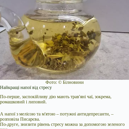
Фото: © Білновини
Найкращі напої від стресу
По-перше, заспокійливу дію мають трав'яні чаї, зокрема,
ромашковий і липовий.
А напої з мелісою та м'ятою – потужні антидепресанти, –
розповіла Писарєва.
По-друге, знизити рівень стресу можна за допомогою зеленого