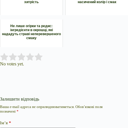
хитрість
насичений колір і смак
Не лише огірки та редис:
інгредієнти в окрошці, які
нададуть страві неперевершеного
смаку
Submit Rating
Rate this item:
No votes yet.
Залишити відповідь
Ваша e-mail адреса не оприлюднюватиметься.
Обов’язкові поля
позначені
*
Ім’я
*