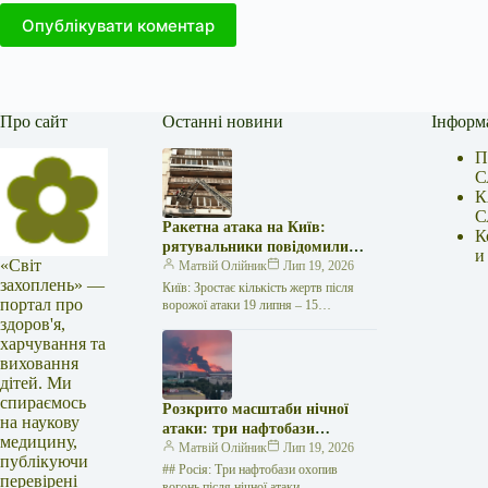
Опублікувати коментар
Про сайт
Останні новини
Інформ
П
С
К
С
Ракетна атака на Київ:
К
рятувальники повідомили
и
«Світ
про 15 поранених
Матвій Олійник
Лип 19, 2026
захоплень» —
Київ: Зростає кількість жертв після
портал про
ворожої атаки 19 липня – 15
здоров'я,
поранених Унаслідок нещодавньої
російської агресії, що сталася у
харчування та
столиці…
виховання
дітей. Ми
спираємось
Розкрито масштаби нічної
на наукову
атаки: три нафтобази
медицину,
палають у Ставрополі –
Матвій Олійник
Лип 19, 2026
публікуючи
OSINT-аналіз
## Росія: Три нафтобази охопив
перевірені
вогонь після нічної атаки