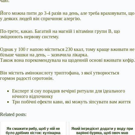
чаю.
Його можна пити до 3-4 разів на день, але треба враховувати, що
у деяких людей він спричиняє алергію.
По-третє, какао. Багатий на магній і вітаміни групи B, що
зміцнюють нервову систему.
Однак у 100 г напою міститься 230 ккал, тому краще вживати не
більше чашки на день, – зазначила лікарка.
Також вона порекомендувала на щоденній основі вживати кефір.
Він містить амінокислоту триптофана, з якої утворюється
гормон радості серотонін.
Експерт зі сну порадив вечірні ритуали для ідеального
нічного відпочинку
Три побічні ефекти кави, які можуть зіпсувати вам життя
Related posts:
Як смажити рибу, щоб у ній не
Який інгредієнт додати у воду при
було дрібних кісток: кулінарна
варінні буряка, щоб овоч мав