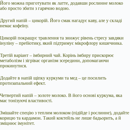
Його можна приготувати як латте, додавши рослинне молоко
або просто збити з гарячою водою.
Другий напій – цикорій. Його смак нагадує каву, але у складі
немає кофеїну.
Цикорій покращує травлення та знижує рівень стресу завдяки
інуліну – пребіотику, який підтримує мікрофлору кишечника.
Третій варіант – імбирний чай. Корінь імбиру прискорює
метаболізм і зігріває організм зсередини, допомагаючи
прокинутися.
Додайте в напій щіпку куркуми та мед – це посилить
протизапальний ефект.
Четвертий напій – золоте молоко. В його основі куркума, яка
має тонізуючі властивості.
Змішайте спецію з теплим молоком (підійде і рослинне), додайте
корицю та кардамон. Такий коктейль не лише бадьорить, а й
зміцнює імунітет.