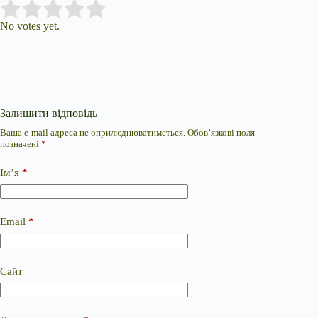
Submit Rating
Rate this item:
No votes yet.
Залишити відповідь
Ваша e-mail адреса не оприлюднюватиметься.
Обов’язкові поля
позначені
*
Ім’я
*
Email
*
Сайт