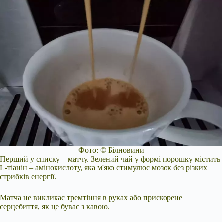
Фото: © Білновини
Перший у списку – матчу. Зелений чай у формі порошку містить
L-тіанін – амінокислоту, яка м'яко стимулює мозок без різких
стрибків енергії.
Матча не викликає тремтіння в руках або прискорене
серцебиття, як це буває з кавою.