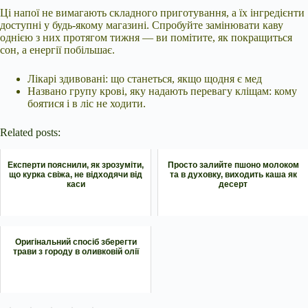
Ці напої не вимагають складного приготування, а їх інгредієнти
доступні у будь-якому магазині. Спробуйте замінювати каву
однією з них протягом тижня — ви помітите, як покращиться
сон, а енергії побільшає.
Лікарі здивовані: що станеться, якщо щодня є мед
Названо групу крові, яку надають перевагу кліщам: кому
боятися і в ліс не ходити.
Related posts:
Експерти пояснили, як зрозуміти,
Просто залийте пшоно молоком
що курка свіжа, не відходячи від
та в духовку, виходить каша як
каси
десерт
Оригінальний спосіб зберегти
трави з городу в оливковій олії