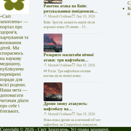
С
Ракетна атака на Київ:
К
рятувальники повідомили
и
«Світ
про 15 поранених
Матвій Олійник
Лип 19, 2026
захоплень» —
Київ: Зростає кількість жертв після
портал про
ворожої атаки 19 липня – 15
здоров'я,
поранених Унаслідок нещодавньої
російської агресії, що сталася у
харчування та
столиці…
виховання
дітей. Ми
спираємось
Розкрито масштаби нічної
на наукову
атаки: три нафтобази
медицину,
палають у Ставрополі –
Матвій Олійник
Лип 19, 2026
публікуючи
OSINT-аналіз
## Росія: Три нафтобази охопив
перевірені
вогонь після нічної атаки
поради для
безпілотників на Related posts:БО «100
всієї родини.
відсотків життя. Кропивницький»
Наша мета —
підтримує хворих на…
допомагати
читачам дбати
Дрони знову атакують:
про себе і
нафтобазу на
близьких.
Ставропольщині вражено
Матвій Олійник
Лип 19, 2026
втретє за два тижні
Нова атака дронів на ключовий об’єкт:
нафтобазу на Ставропіллі атакували
Copyright © 2026 - Світ Захоплень. Усі права захищені.
втретє за два тижні У російському