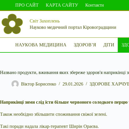
Перейти
ПРО САЙТ
КАРТА САЙТУ
Контакти
до
вмісту
Світ Захоплень
Науково медичний портал Кіровоградщини
НАУКОВА МЕДИЦИНА
ЗДОРОВ’Я
ДІТИ
ЗД
Названо продукти, вживання яких збереже здоров'я наприкінці 
Віктор Борисенко
29.01.2026
ЗДОРОВЕ ХАРЧУ
Наприкінці зими слід їсти більше червоного солодкого перцю
Також необхідно збільшити споживання свіжої зелені.
Такі поради надала лікар-терапевт Ширін Ораєва.