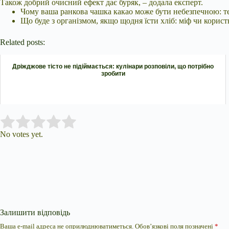
Також добрий очисний ефект дає буряк, – додала експерт.
Чому ваша ранкова чашка какао може бути небезпечною: тер
Що буде з організмом, якщо щодня їсти хліб: міф чи корист
Related posts:
Дріжджове тісто не підіймається: кулінари розповіли, що потрібно
зробити
Submit Rating
Rate this item:
No votes yet.
Залишити відповідь
Ваша e-mail адреса не оприлюднюватиметься.
Обов’язкові поля позначені
*