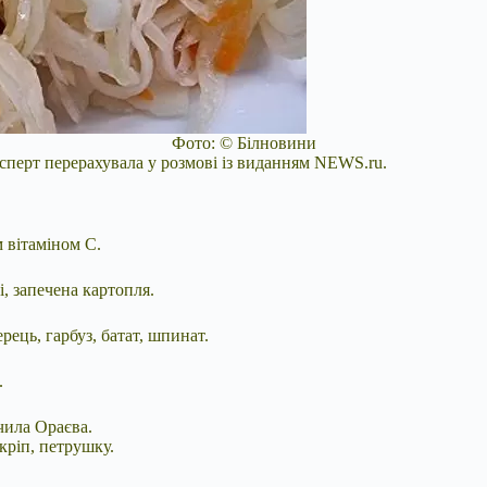
Фото: © Білновини
ксперт перерахувала у розмові із виданням NEWS.ru.
 вітаміном С.
, запечена картопля.
ець, гарбуз, батат, шпинат.
.
чила Ораєва.
 кріп, петрушку.