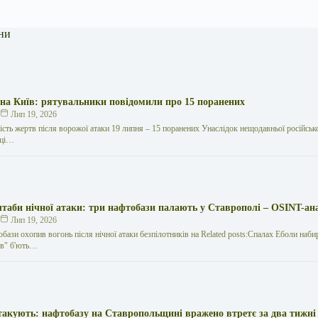
ни
 на Київ: рятувальники повідомили про 15 поранених
к
Лип 19, 2026
кість жертв після ворожої атаки 19 липня – 15 поранених Унаслідок нещодавньої російської
иці…
таби нічної атаки: три нафтобази палають у Ставрополі – OSINT-ан
к
Лип 19, 2026
обази охопив вогонь після нічної атаки безпілотників на Related posts:Спалах Еболи наби
нів" б'ють…
такують: нафтобазу на Ставропольщині вражено втретє за два тижні