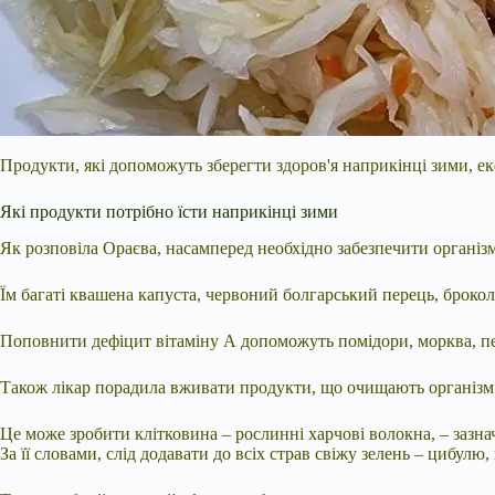
Продукти, які допоможуть зберегти здоров'я наприкінці зими, е
Які продукти потрібно їсти наприкінці зими
Як розповіла Ораєва, насамперед необхідно забезпечити організм
Їм багаті квашена капуста, червоний болгарський перець, броколі
Поповнити дефіцит вітаміну А допоможуть помідори, морква, пер
Також лікар порадила вживати продукти, що очищають організм
Це може зробити клітковина – рослинні харчові волокна, – зазна
За її словами, слід додавати до всіх страв свіжу зелень – цибулю,