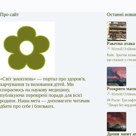
Про сайт
Останні нови
Ракетна атака
Матвій Олійни
Київ: Зростає кіль
що сталася у стол
«Світ захоплень» — портал про здоров'я,
харчування та виховання дітей. Ми
Розкрито масш
спираємось на наукову медицину,
Матвій Олійни
публікуючи перевірені поради для всієї
родини. Наша мета — допомагати читачам
## Росія: Три нафт
"Лікарі без кордо
дбати про себе і близьких.
Дрони знову а