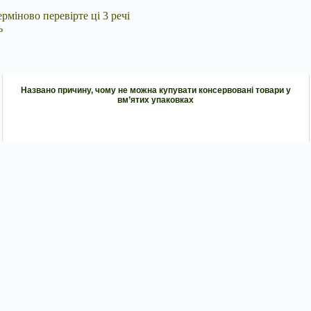
міново перевірте ці 3 речі
ь
Названо причину, чому не можна купувати консервовані товари у
вм’ятих упаковках