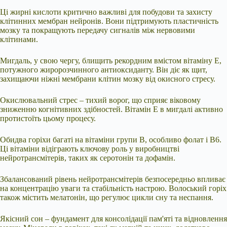
Ці жирні кислоти критично важливі для побудови та захисту
клітинних мембран нейронів. Вони підтримують пластичність
мозку та покращують передачу сигналів між нервовими
клітинами.
Мигдаль, у свою чергу, блищить рекордним вмістом вітаміну Е,
потужного жиророзчинного антиоксиданту. Він діє як щит,
захищаючи ніжні мембрани клітин мозку від окисного стресу.
Окислювальний стрес – тихий ворог, що сприяє віковому
зниженню когнітивних здібностей. Вітамін Е в мигдалі активно
протистоїть цьому процесу.
Обидва горіхи багаті на вітаміни групи В, особливо фолат і В6.
Ці вітаміни відіграють ключову роль у виробництві
нейротрансмітерів, таких як серотонін та дофамін.
Збалансований рівень нейротрансмітерів безпосередньо впливає
на концентрацію уваги та стабільність настрою. Волоський горіх
також містить мелатонін, що регулює цикли сну та неспання.
Якісний сон – фундамент для консолідації пам'яті та відновлення