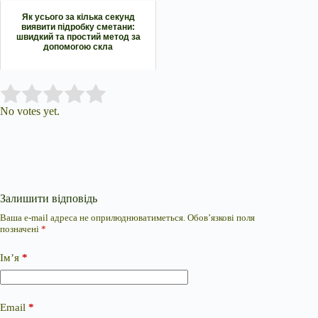
Як усього за кілька секунд
виявити підробку сметани:
швидкий та простий метод за
допомогою скла
Submit Rating
Rate this item:
No votes yet.
Залишити відповідь
Ваша e-mail адреса не оприлюднюватиметься.
Обов’язкові поля
позначені
*
Ім’я
*
Email
*