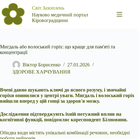
Перейти
Світ Захоплень
до
вмісту
Науково медичний портал
Кіровоградщини
Мигдаль або волоський горіх: що краще для пам'яті та
концентрації
Віктор Борисенко
27.01.2026
ЗДОРОВЕ ХАРЧУВАННЯ
Вчені давно шукають ключі до ясного розуму, і звичайні
горіхи опинилися у центрі уваги. Мигдаль і волоський горіх
вийшли вперед у цій гонці за здоров'я мозку.
Дослідження підтверджують їхній потужний вплив на
когнітивні функції, повідомляє кореспондент Білновини.
Обидва види містять унікальні комбінації речовин, необхідні
роботи нейронів.