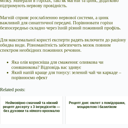
мозку. Мінерали в горіхах, такі як магній та цинк, додатково
підтримують нервову провідність.
Магній сприяє розслабленню нервової системи, а цинк
важливий для синаптичної передачі. Порівнювати горіхи
безпосередньо складно через їхній різний поживний профіль.
Для максимальної користі експерти радять включити до раціону
обидва види. Різноманітність забезпечить мозок повним
спектром необхідних поживних речовин.
Яка олія корисніша для смаження: оливкова чи
соняшникова? Відповідь вас здивує
Який напій краще для тонусу: зелений чай чи каркаде –
порівнюємо ефект
Related posts:
Неймовірно смачний та ніжний
Рецепт дня: омлет з помідорами,
рецепт десерту з 3 інгредієнтів —
моцарелою і базиліком
без духовки та ніякого крохмалю