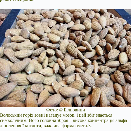
Фото: © Білновини
Волоський горіх зовні нагадує мозок, і цей збіг здається
символічним. Його головна зброя – висока концентрація альфа-
ліноленової кислоти, важлива форма омега-3.