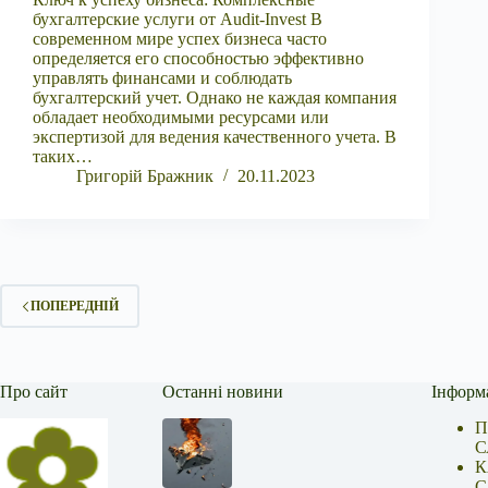
бухгалтерские услуги от Audit-Invest В
современном мире успех бизнеса часто
определяется его способностью эффективно
управлять финансами и соблюдать
бухгалтерский учет. Однако не каждая компания
обладает необходимыми ресурсами или
экспертизой для ведения качественного учета. В
таких…
Григорій Бражник
20.11.2023
ПОПЕРЕДНІЙ
Про сайт
Останні новини
Інформ
П
С
К
С