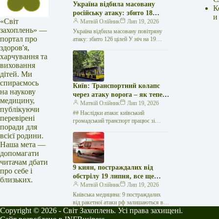
Україна відбила масовану
К
російську атаку: збито 18
и
«Світ
ракет і 108 дронів
Матвій Олійник
Лип 19, 2026
захоплень» —
Україна відбила масовану повітряну
портал про
атаку: збито 126 цілей У ніч на 19
здоров'я,
липня російські окупаційні війська
здійснили масштабний комбінований
харчування та
удар…
виховання
дітей. Ми
спираємось
Київ: Транспортний колапс
на наукову
через атаку ворога – як тепер
медицину,
дістатися?
Матвій Олійник
Лип 19, 2026
публікуючи
## Наслідки атаки: київський
перевірені
громадський транспорт працює зі
поради для
змінами 19 липня у столиці України,
всієї родини.
Києві, було зафіксовано суттєві
Наша мета —
перебої у…
допомагати
читачам дбати
9 киян, постраждалих від
про себе і
обстрілу 19 липня, все ще
близьких.
лікуються у столичних
Матвій Олійник
Лип 19, 2026
медзакладах – Кличко
Київська медицина: 9 постраждалих
від ракетної атаки рф залишаються в
Copyright © 2026 - Світ Захоплень. Усі права захищені.
лікарнях Станом на зараз, 9 із 15
українців, які постраждали…