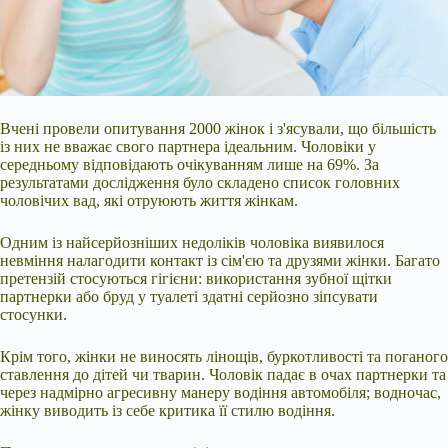
Вчені провели опитування 2000 жінок і з'ясували, що більшість
із них не вважає свого партнера ідеальним. Чоловіки у
середньому відповідають очікуванням лише на 69%. За
результатами дослідження було складено список головних
чоловічих вад, які отруюють життя жінкам.
Одним із найсерйозніших недоліків чоловіка виявилося
невміння налагодити контакт із сім'єю та друзями жінки. Багато
претензій стосуються гігієни: використання зубної щітки
партнерки або бруд у туалеті здатні серйозно зіпсувати
стосунки.
Крім того, жінки не виносять лінощів, буркотливості та поганого
ставлення до дітей чи тварин. Чоловік падає в очах партнерки та
через надмірно агресивну манеру водіння автомобіля; водночас,
жінку виводить із себе критика її стилю водіння.