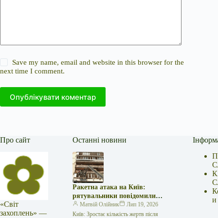
Save my name, email and website in this browser for the
next time I comment.
Опублікувати коментар
Про сайт
Останні новини
Інформ
П
С
К
С
Ракетна атака на Київ:
К
рятувальники повідомили
и
«Світ
про 15 поранених
Матвій Олійник
Лип 19, 2026
захоплень» —
Київ: Зростає кількість жертв після