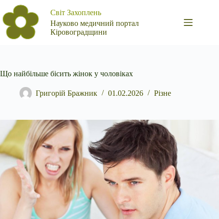
Перейти
Світ Захоплень
до
вмісту
Науково медичний портал
Кіровоградщини
Що найбільше бісить жінок у чоловіках
Григорій Бражник
01.02.2026
Різне