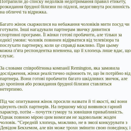
Потрапили до списку недоліків недотримання правил етикету,
розкидання брудної білизни по підлозі, недоглянута рослинність
на обличчі та відрижка.
Багато жінок скаржилися на небажання чоловіків мити посуд чи
готувати. Інші нагадували партнерам звичку дивитися
спортивні програми. Її жінки готові пробачити, але тільки за
однієї умови: чоловік повинен відірватися від телевізора та
послухати партнерку, коли це справді важливо. При цьому
кожна п'ята респондентка впевнена, що її хлопець лише вдає, що
слухає.
За словами співробітника компанії Remington, яка замовила
дослідження, жінки реалістично оцінюють те, що їм потрібно від
партнера. Вони готові пробачити багато шкідливих звичок, але
до хропіння або розкидання брудної білизни ставляться
нетерпимо.
Під час опитування жінок просили назвати й ті якості, які вони
цінують своїх партнерів. На першому місці виявився гарний
характер, потім – почуття гумору та зовнішня привабливість.
Однак повною мірою цим вимогам не задовольняє жоден
чоловік. “Середній хлопець, можливо, не в змозі конкурувати з
Девідом Бекхемом, але він може трохи змінити свою поведінку, і