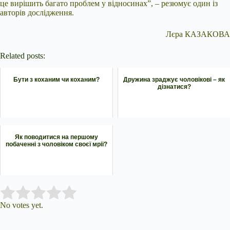
це вирішить багато проблем у відносинах”, – резюмує один із
авторів дослідження.
Лєра КАЗАКОВА
Related posts:
Бути з коханим чи коханим?
Дружина зраджує чоловікові – як
дізнатися?
Як поводитися на першому
побаченні з чоловіком своєї мрії?
Submit Rating
Rate this item:
No votes yet.