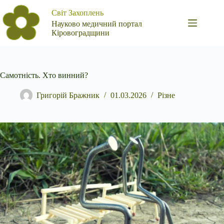
Перейти
Світ Захоплень
до
вмісту
Науково медичний портал
Кіровоградщини
Самотність. Хто винний?
Григорій Бражник
01.03.2026
Різне