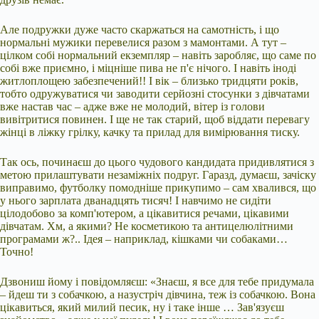
Але подружки дуже часто скаржаться на самотність, і що
нормальні мужики перевелися разом з мамонтами. А тут –
цілком собі нормальний екземпляр – навіть заробляє, що саме по
собі вже приємно, і міцніше пива не п'є нічого. І навіть іноді
житлоплощею забезпечений!! І вік – близько тридцяти років,
тобто одружуватися чи заводити серйозні стосунки з дівчатами
вже настав час – адже вже не молодий, вітер із голови
вивітритися повинен. І ще не так старий, щоб віддати перевагу
жінці в ліжку грілку, качку та прилад для вимірювання тиску.
Так ось, починаєш до цього чудового кандидата придивлятися з
метою прилаштувати незаміжніх подруг. Гаразд, думаєш, зачіску
виправимо, футболку помодніше прикупимо – сам хвалився, що
у нього зарплата дванадцять тисяч! І навчимо не сидіти
цілодобово за комп'ютером, а цікавитися речами, цікавими
дівчатам. Хм, а якими? Не косметикою та антицелюлітними
програмами ж?.. Ідея – наприклад, кішками чи собаками…
Точно!
Дзвониш йому і повідомляєш: «Знаєш, я все для тебе придумала
– йдеш ти з собачкою, а назустріч дівчина, теж із собачкою. Вона
цікавиться, який милий песик, ну і таке інше … Зав'язуєш