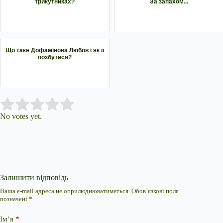
трикутниках?
За запахом...
Що таке Дофамінова Любов і як її
позбутися?
Submit Rating
Rate this item:
No votes yet.
Залишити відповідь
Ваша e-mail адреса не оприлюднюватиметься.
Обов’язкові поля
позначені
*
Ім’я
*