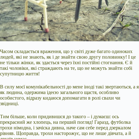
Часом складається враження, що у світі дуже багато одиноких
людей, які не знають, як і де знайти свою другу половинку! І це
не тільки жінки, як здається через їхні постійні стогнання. Є й
такі чоловіки, які страждають на те, що не можуть знайти собі
супутницю життя!
В силу моєї комунікабельності до мене іноді такі звертаються, а я
як людина, одержима ідеєю загального щастя, особливо
особистого, відразу кидаюся допомагати в ролі свахи чи
звідниці.
Тим більше, коли придивишся до такого – і
думаєш: ось
прекрасний же хлопець, на перший погляд! Гаразд, футболка
трохи німодна, і зачіска дивна, наче сам себе перед дзеркалом
рівняв. Щоправда, трохи насторожує, що не лише дівчата, а й
друзів немає.