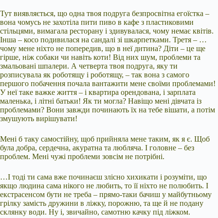
Тут виявляється, що одна твоя подруга безпросвітна егоїстка –
вона чомусь не захотіла пити пиво в кафе з пластиковими
стільцями, вимагала ресторану і здивувалася, чому немає квітів.
Інша – косо подивилася на сандалі зі шкарпетками. Третя – …
чому мене ніхто не попередив, що в неї дитина? Діти – це ще
гірше, ніж собаки чи навіть коти! Від них шум, проблеми та
змальовані шпалери. А четверта твоя подруга, яку ти
розписувала як роботящу і роботящу, – так вона з самого
першого побачення почала вантажити мене своїми проблемами!
У неї таке важке життя – і квартира орендована, і зарплата
маленька, і літні батьки! Як ти могла? Навіщо мені дівчата із
проблемами? Вони завжди починають їх на тебе вішати, а потім
змушують вирішувати!
Мені б таку самостійну, щоб прийняла мене таким, як я є. Щоб
була добра, сердечна, акуратна та любляча. І головне – без
проблем. Мені чужі проблеми зовсім не потрібні.
…І тоді ти сама вже починаєш злісно хихикати і розуміти, що
якщо людина сама нікого не любить, то її ніхто не полюбить. І
екстрасенсом бути не треба – прямо-таки бачиш у майбутньому
грілку замість дружини в ліжку, порожню, та ще й не подану
склянку води. Ну і, звичайно, самотню качку під ліжком.