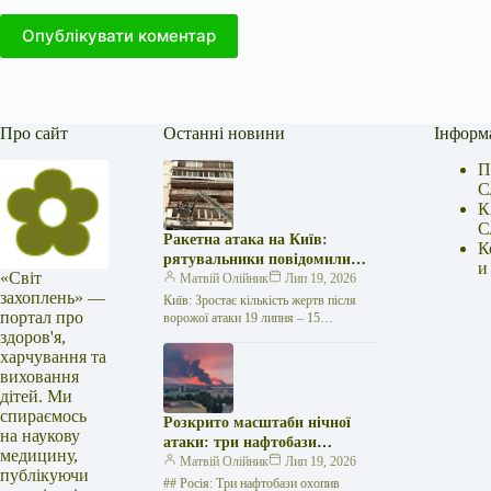
Опублікувати коментар
Про сайт
Останні новини
Інформ
П
С
К
С
Ракетна атака на Київ:
К
рятувальники повідомили
и
«Світ
про 15 поранених
Матвій Олійник
Лип 19, 2026
захоплень» —
Київ: Зростає кількість жертв після
портал про
ворожої атаки 19 липня – 15
здоров'я,
поранених Унаслідок нещодавньої
російської агресії, що сталася у
харчування та
столиці…
виховання
дітей. Ми
спираємось
Розкрито масштаби нічної
на наукову
атаки: три нафтобази
медицину,
палають у Ставрополі –
Матвій Олійник
Лип 19, 2026
публікуючи
OSINT-аналіз
## Росія: Три нафтобази охопив