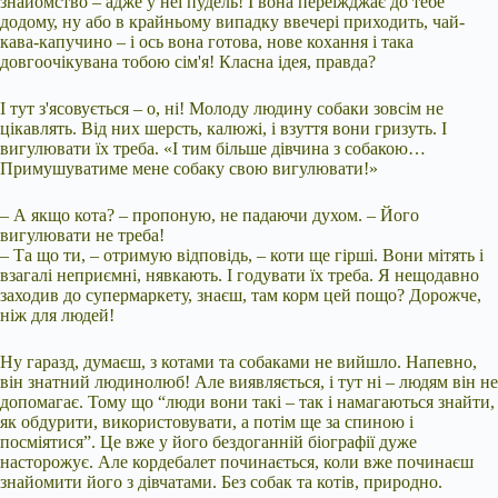
знайомство – адже у неї пудель! І вона переїжджає до тебе
додому, ну або в крайньому випадку ввечері приходить, чай-
кава-капучино – і ось вона готова, нове кохання і така
довгоочікувана тобою сім'я! Класна ідея, правда?
І тут з'ясовується – о, ні! Молоду людину собаки зовсім не
цікавлять. Від них шерсть, калюжі, і взуття вони гризуть. І
вигулювати їх треба. «І тим більше дівчина з собакою…
Примушуватиме мене собаку свою вигулювати!»
– А якщо кота? – пропоную, не падаючи духом. – Його
вигулювати не треба!
– Та що ти, – отримую відповідь, – коти ще гірші. Вони мітять і
взагалі неприємні, нявкають. І годувати їх треба. Я нещодавно
заходив до супермаркету, знаєш, там корм цей пощо? Дорожче,
ніж для людей!
Ну гаразд, думаєш, з котами та собаками не вийшло. Напевно,
він знатний людинолюб! Але виявляється, і тут ні – людям він не
допомагає. Тому що “люди вони такі – так і намагаються знайти,
як обдурити, використовувати, а потім ще за спиною і
посміятися”. Це вже у його бездоганній біографії дуже
насторожує. Але кордебалет починається, коли вже починаєш
знайомити його з дівчатами. Без собак та котів, природно.