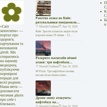
П
С
К
С
Ракетна атака на Київ:
К
рятувальники повідомили
и
«Світ
про 15 поранених
Матвій Олійник
Лип 19, 2026
захоплень» —
Київ: Зростає кількість жертв після
портал про
ворожої атаки 19 липня – 15
здоров'я,
поранених Унаслідок нещодавньої
російської агресії, що сталася у
харчування та
столиці…
виховання
дітей. Ми
спираємось
Розкрито масштаби нічної
на наукову
атаки: три нафтобази
медицину,
палають у Ставрополі –
Матвій Олійник
Лип 19, 2026
публікуючи
OSINT-аналіз
## Росія: Три нафтобази охопив
перевірені
вогонь після нічної атаки
поради для
безпілотників на Related posts:Принц
всієї родини.
Гаррі отримав дозвіл мешкати у
Наша мета —
королівській резиденції…
допомагати
читачам дбати
Дрони знову атакують:
про себе і
нафтобазу на
близьких.
Ставропольщині вражено
Матвій Олійник
Лип 19, 2026