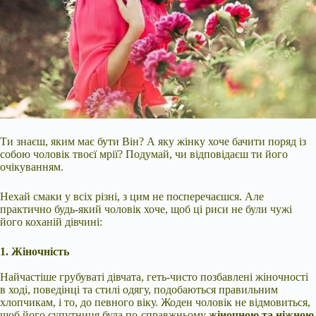
Ти знаєш, яким має бути Він? А яку жінку хоче бачити поряд із
собою чоловік твоєї мрії? Подумай, чи відповідаєш ти його
очікуванням.
Нехай смаки у всіх різні, з цим не посперечаєшся. Але
практично будь-який чоловік хоче, щоб ці риси не були чужі
його коханій дівчині:
1. Жіночність
Найчастіше грубуваті дівчата, геть-чисто позбавлені жіночності
в ході, поведінці та стилі одягу, подобаються правильним
хлопчикам, і то, до певного віку. Жоден чоловік не відмовиться,
щоб його супутниця була
по-справжньому
жіночною та ніжною