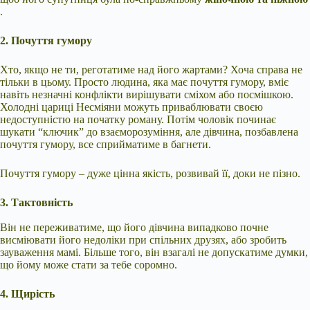
.
2. Почуття гумору
Хто, якщо не ти, реготатиме над його жартами? Хоча справа не
тільки в цьому. Просто людина, яка має почуття гумору, вміє
навіть незначні конфлікти вирішувати сміхом або посмішкою.
Холодні цариці Несміяни можуть приваблювати своєю
недоступністю на початку роману. Потім чоловік починає
шукати “ключик” до взаєморозуміння, але дівчина, позбавлена
почуття гумору, все сприйматиме в багнети.
Почуття гумору – дуже цінна якість, розвивай її, доки не пізно.
3. Тактовність
Він не переживатиме, що його дівчина випадково почне
висміювати його недоліки при спільних друзях, або зробить
зауваження мамі. Більше того, він взагалі не допускатиме думки,
що йому може стати за тебе соромно.
4. Щирість