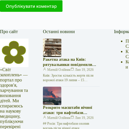
Опублікувати коментар
Про сайт
Останні новини
Інформ
П
С
К
С
Ракетна атака на Київ:
К
рятувальники повідомили
и
«Світ
про 15 поранених
Матвій Олійник
Лип 19, 2026
захоплень» —
Київ: Зростає кількість жертв після
портал про
ворожої атаки 19 липня – 15
здоров'я,
поранених Унаслідок нещодавньої
російської агресії, що сталася у
харчування та
столиці…
виховання
дітей. Ми
спираємось
Розкрито масштаби нічної
на наукову
атаки: три нафтобази
медицину,
палають у Ставрополі –
Матвій Олійник
Лип 19, 2026
публікуючи
OSINT-аналіз
## Росія: Три нафтобази охопив
перевірені
вогонь після нічної атаки