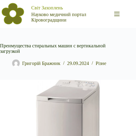
Перейти
Світ Захоплень
до
вмісту
Науково медичний портал
Кіровоградщини
Преимущества стиральных машин с вертикальной
загрузкой
Григорій Бражник
29.09.2024
Різне