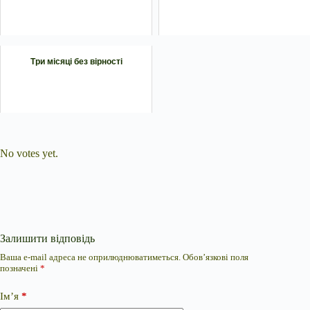
Три місяці без вірності
Submit Rating
Rate this item:
No votes yet.
Залишити відповідь
Ваша e-mail адреса не оприлюднюватиметься.
Обов’язкові поля
позначені
*
Ім’я
*