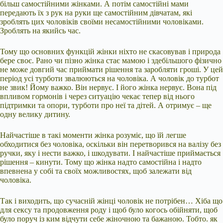
більш самостійними жінками. А потім самостійні мами
передають їх з рук на руки ще самостійним дівчатам, які
зроблять цих чоловіків своїми несамостійними чоловіками.
Зроблять на якийсь час.
Тому що основних функцій жінки ніхто не скасовував і природа
бере своє. Рано чи пізно жінка стає мамою і здебільшого фізично
не може довгий час приймати рішення та заробляти гроші. У цей
період усі турботи звалюються на чоловіка. А чоловік до турбот
не звик! Йому важко. Він нервує. І його жінка нервує. Вона під
впливом гормонів і через ситуацію чекає тепер від нього
підтримки та опори, турботи про неї та дітей. А отримує – ще
одну велику дитину.
Найчастіше в такі моменти жінка розуміє, що їй легше
обходитися без чоловіка, оскільки він перетворився на валізу без
ручки, яку і нести важко, і шкодувати. І найчастіше приймається
рішення – кинути. Тому що жінка надто самостійна і надто
впевнена у собі та своїх можливостях, щоб залежати від
чоловіка.
Так і виходить, що сучасній жінці чоловік не потрібен… Хіба що
для сексу та продовження роду і щоб було когось обійняти, щоб
було поруч із ким відчути себе жіночною та бажаною. Тобто. як