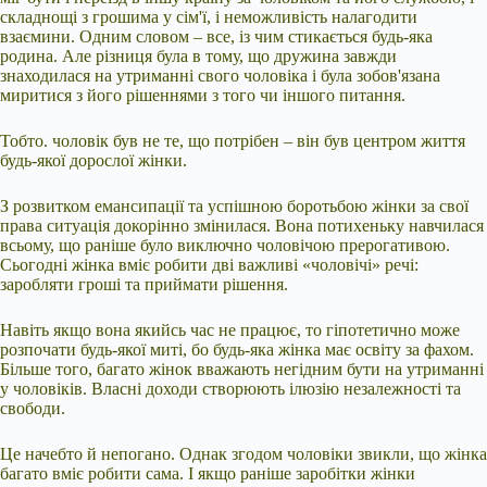
складнощі з грошима у сім'ї, і неможливість налагодити
взаємини. Одним словом – все, із чим стикається будь-яка
родина. Але різниця була в тому, що дружина завжди
знаходилася на утриманні свого чоловіка і була зобов'язана
миритися з його рішеннями з того чи іншого питання.
Тобто. чоловік був не те, що потрібен – він був центром життя
будь-якої дорослої жінки.
З розвитком емансипації та успішною боротьбою жінки за свої
права ситуація докорінно змінилася. Вона потихеньку навчилася
всьому, що раніше було виключно чоловічою прерогативою.
Сьогодні жінка вміє робити дві важливі «чоловічі» речі:
заробляти гроші та приймати рішення.
Навіть якщо вона якийсь час не працює, то гіпотетично може
розпочати будь-якої миті, бо будь-яка жінка має освіту за фахом.
Більше того, багато жінок вважають негідним бути на утриманні
у чоловіків. Власні доходи створюють ілюзію незалежності та
свободи.
Це начебто й непогано. Однак згодом чоловіки звикли, що жінка
багато вміє робити сама. І якщо раніше заробітки жінки