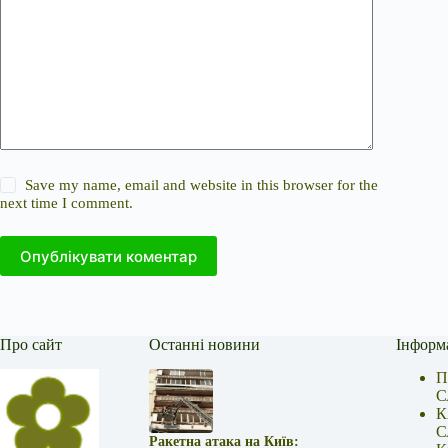
Save my name, email and website in this browser for the
next time I comment.
Опублікувати коментар
Про сайт
Останні новини
Інформ
П
С
К
С
Ракетна атака на Київ: