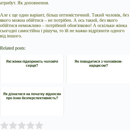
атрибут. Як доповнення.
Але є ще один варіант, більш оптимістичний. Такий чоловік, без
якого можна обійтися – не потрібен. А ось такий, без якого
обійтися неможливо – потрібний обов'язково! А оскільки жінка
сьогодні самостійна і рішуча, то їй не важко відрізнити одного
від іншого.
Related posts:
Які жінки підкорюють чоловічі
Як поводитися з чоловіком-
серця?
нарцисом?
Як дізнатися на початку відносин
про їхню безперспективність?
Submit Rating
Rate this item: