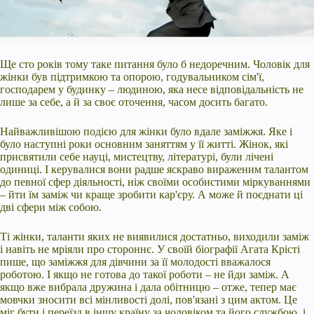
Ще сто років тому таке питання було б недоречним. Чоловік для
жінки був підтримкою та опорою, годувальником сім'ї,
господарем у будинку – людиною, яка несе відповідальність не
лише за себе, а й за своє оточення, часом досить багато.
Найважливішою подією для жінки було вдале заміжжя. Яке і
було наступні роки основним заняттям у її житті. Жінок, які
присвятили себе науці, мистецтву, літературі, були лічені
одиниці. І керувалися вони радше яскраво вираженим талантом
до певної сфер діяльності,
ніж своїми особистими міркуваннями
– йти їм заміж чи краще зробити кар'єру. А може й поєднати ці
дві сфери між собою.
Ті жінки, таланти яких не виявилися достатньо, виходили заміж
і навіть не мріяли про стороннє. У своїй біографії Агата Крісті
пише, що заміжжя для дівчини за її молодості вважалося
роботою. І якщо не готова до такої роботи – не йди заміж. А
якщо вже вибрала дружина і дала обітницю – отже, тепер має
мовчки зносити всі мінливості долі, пов'язані з цим актом. Це
міг бути і переїзд в іншу країну за чоловіком та його службою, і