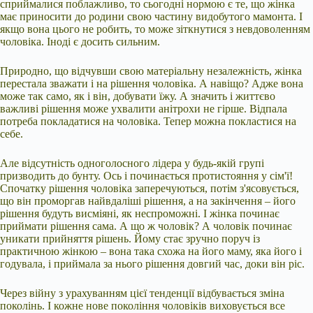
сприймалися поблажливо, то сьогодні нормою є те, що жінка
має приносити до родини свою частину видобутого мамонта. І
якщо вона цього не робить, то може зіткнутися з невдоволенням
чоловіка. Іноді є досить сильним.
Природно, що відчувши свою матеріальну незалежність, жінка
перестала зважати і на рішення чоловіка. А навіщо? Адже вона
може так само, як і він, добувати їжу. А значить і життєво
важливі рішення може ухвалити анітрохи не гірше. Відпала
потреба покладатися на чоловіка. Тепер можна покластися на
себе.
Але відсутність одноголосного лідера у будь-якій групі
призводить до бунту. Ось і починається протистояння у сім'ї!
Спочатку рішення чоловіка заперечуються, потім з'ясовується,
що він проморгав найвдаліші рішення, а на закінчення – його
рішення будуть висміяні, як неспроможні. І жінка починає
приймати рішення сама. А що ж чоловік? А чоловік починає
уникати прийняття рішень. Йому стає зручно поруч із
практичною жінкою – вона така схожа на його маму, яка його і
годувала, і приймала за нього рішення довгий час, доки він ріс.
Через війну з урахуванням цієї тенденції відбувається зміна
поколінь. І кожне нове покоління чоловіків виховується все