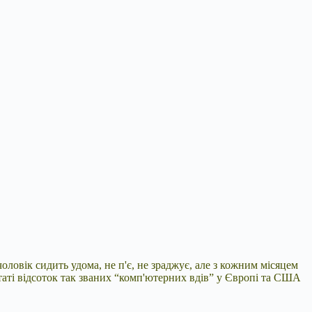
оловік сидить удома, не п'є, не зраджує, але з кожним місяцем
льтаті відсоток так званих “комп'ютерних вдів” у Європі та США