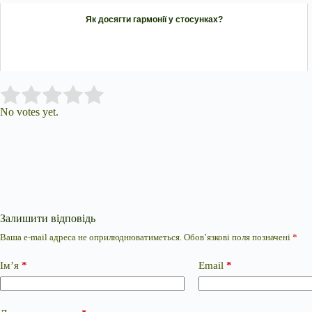
Як досягти гармонії у стосунках?
Submit Rating
Rate this item:
No votes yet.
Залишити відповідь
Ваша e-mail адреса не оприлюднюватиметься.
Обов’язкові поля позначені
*
Ім’я
*
Email
*