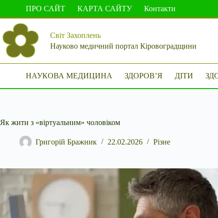
Перейти
ПРО САЙТ
КАРТА САЙТУ
Контакти
до
вмісту
Світ Захоплень
Науково медичний портал Кіровоградщини
НАУКОВА МЕДИЦИНА
ЗДОРОВ’Я
ДІТИ
ЗД
Як жити з «віртуальним» чоловіком
Григорій Бражник
22.02.2026
Різне