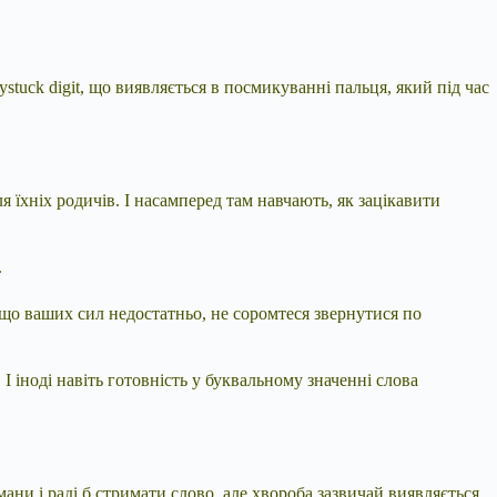
stuck digit, що виявляється в посмикуванні пальця, який під час
я їхніх родичів. І насамперед там навчають, як зацікавити
.
Якщо ваших сил недостатньо, не соромтеся звернутися по
 І іноді навіть готовність у буквальному значенні слова
ани і раді б стримати слово, але хвороба зазвичай виявляється