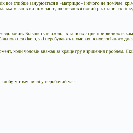
ік все глибше занурюється в «матрицю» і нічого не помічає, кр
ілька місяців ви помічаєте, що невдовзі новий рік стане частіше,
сім здоровий. Більшість психологів та психіатрів прирівнюють ко
абільною психікою, які перебувають в умовах психологічного дис
момент, коли чоловік вважав за краще гру вирішення проблем. Якщ
 добу, у тому числі у неробочий час.