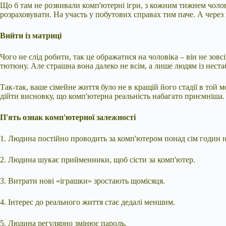
Що б там не розвивали комп'ютерні
ігри, з кожним тижнем чолов
розраховувати. На участь у побутових справах тим паче. А через к
Вийти із матриці
Чого не слід робити, так це ображатися на чоловіка – він не зов
тютюну. Але страшна вона далеко не всім, а лише людям із нест
Так-так, ваше сімейне життя було не в кращій його стадії в той 
дійти висновку, що комп'ютерна реальність набагато приємніша.
П'ять ознак комп'ютерної залежності
1. Людина постійно проводить за комп'ютером понад сім годин на
2. Людина шукає прийменники, щоб сісти за комп'ютер.
3. Витрати нові «іграшки» зростають щомісяця.
4. Інтерес до реального життя стає дедалі меншим.
5. Людина регулярно змінює пароль.