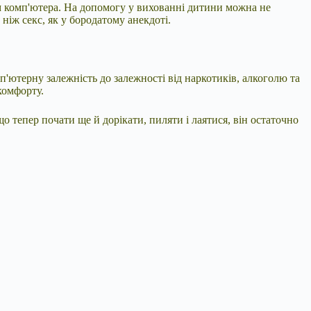
ім комп'ютера. На допомогу у вихованні дитини можна не
 ніж секс, як у бородатому анекдоті.
мп'ютерну залежність до залежності від наркотиків, алкоголю та
комфорту.
о тепер почати ще й дорікати, пиляти і лаятися, він остаточно