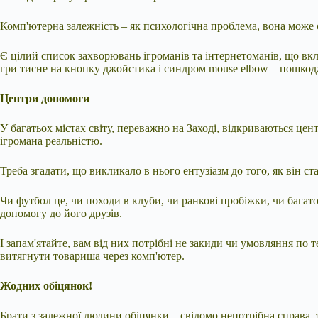
Комп'ютерна залежність – як психологічна проблема, вона може с
Є цілий список захворювань ігроманів та інтернетоманів, що вклю
гри тисне на кнопку джойстика і синдром mouse elbow – пошкодж
Центри допомоги
У багатьох містах світу, переважно на Заході, відкриваються цен
ігромана реальністю.
Треба згадати, що викликало в нього ентузіазм до того, як він с
Чи футбол це, чи походи в клуби, чи ранкові пробіжки, чи багат
допомогу до його друзів.
І запам'ятайте, вам від них потрібні не закиди чи умовляння по т
витягнути товариша через комп'ютер.
Жодних обіцянок!
Брати з залежної людини обіцянки – свідомо непотрібна справа, т