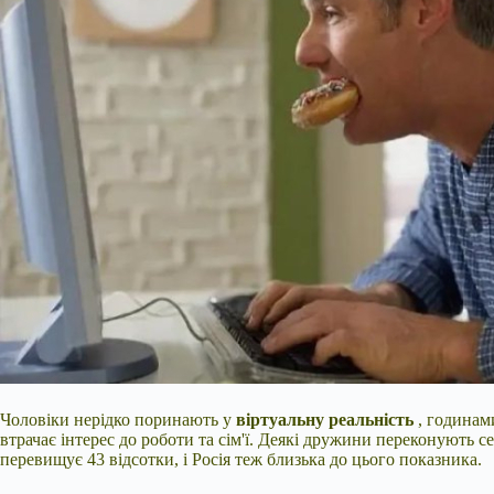
Чоловіки нерідко поринають у
віртуальну реальність
, годинами
втрачає інтерес до роботи та сім'ї. Деякі дружини переконують с
перевищує 43 відсотки, і Росія теж близька до цього показника.