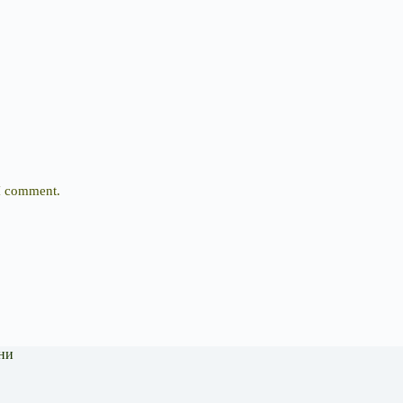
 I comment.
ни