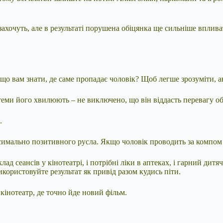
що захочуть, але в результаті порушена обіцянка ще сильніше впл
іщо вам знати, де саме пропадає чоловік? Щоб легше зрозуміти, а
 теми його хвилюють – не виключено, що він віддасть перевагу 
.
имально позитивного русла. Якщо чоловік проводить за компом по
ад сеансів у кінотеатрі, і потрібні ліки в аптеках, і гарний д
икористовуйте результат як привід разом кудись піти.
 кінотеатр, де точно йде новий фільм.