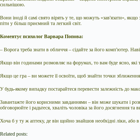
сильнішою.
Вони іноді й самі свято вірять у те, що можуть «зав'язати», як
піти у більш приємний та легкий світ.
Коментує психолог Варвара Попова:
– Ворога треба знати в обличчя – сідайте за його комп'ютер. Нав
Якщо він годинами розмовляє на форумах, то вам буде ясно, які
Якщо це гра – ви можете її освоїти, щоб знайти точки зближення
У будь-якому випадку постарайтеся перевести залежність до макс
Завантажте його корисними завданнями – він може шукати і розкл
обговорюйте і радьтеся, хваліть чоловіка за його досягнення та в
Хоча б у ту ж аптеку, де він щойно знайшов необхідні ліки, або в
Related posts: