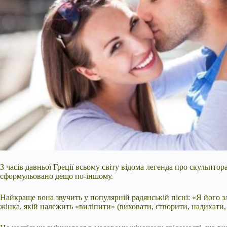
З часів давньої Греції всьому світу відома легенда про скульптор
сформульовано дещо по-іншому.
Найкраще вона звучить у популярній радянській пісні: «Я його зл
жінка, якій належить «виліпити» (виховати, створити, надихати