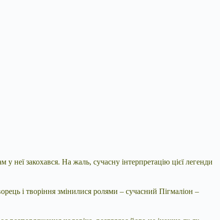
м у неї закохався. На жаль, сучасну інтерпретацію цієї легенди
творець і творіння змінилися ролями – сучасний Пігмаліон –