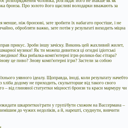
є розпорядження чоловіка, розглядає його не інакше як як
авка бронза. Про золото його щасливі володарки вважають за
 менше, ніж бронзові, зате зробити їх набагато простіше, і не
ичайно, обробляти важко, зате потім у результаті виходить міцна
виправ прикус. Зроби іншу зачіску. Викинь цей жахливий жилет,
шмарної музики! Як ти можеш дивитися ці огидні ідіотські
поведінки! Яка рибалка-комп'ютерні ігри-ролики-бас-гітара?
Знову це пиво? Знову комп'ютерні ігри? Застели за собою
 їхнього уявного ідеалу. Щоправда, іноді, коли результату начебто
ез хліба додому не приходить, скульпторше від такого свого
о – від глиняної статуетки міцності бронзи та краси мармуру чи
озкидати шкарпетки/грати у групі/бути схожим на Вассермана –
имішим до чужих недоліків, а й, нарешті, схуднути, вивчити
я.