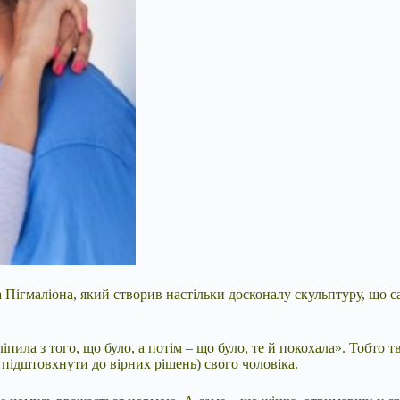
а Пігмаліона, який створив настільки досконалу скульптуру, що са
іпила з того, що було, а потім – що було, те й покохала». Тобто 
, підштовхнути до вірних
рішень) свого чоловіка.