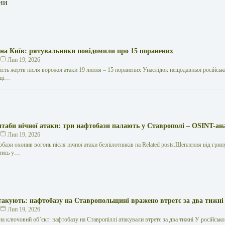
ни
 на Київ: рятувальники повідомили про 15 поранених
к
Лип 19, 2026
кість жертв після ворожої атаки 19 липня – 15 поранених Унаслідок нещодавньої російської
иці…
таби нічної атаки: три нафтобази палають у Ставрополі – OSINT-ан
к
Лип 19, 2026
обази охопив вогонь після нічної атаки безпілотників на Related posts:Щеплення від грип
тись у…
такують: нафтобазу на Ставропольщині вражено втретє за два тижні
к
Лип 19, 2026
на ключовий об’єкт: нафтобазу на Ставропіллі атакували втретє за два тижні У російсько