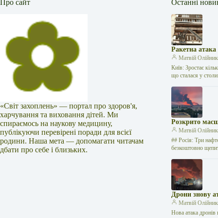
Про сайт
Останні нови
Ракетна атака
Матвій Олійни
Київ: Зростає кіль
що сталася у стол
«Світ захоплень» — портал про здоров'я,
харчування та виховання дітей. Ми
Розкрито масш
спираємось на наукову медицину,
Матвій Олійни
публікуючи перевірені поради для всієї
родини. Наша мета — допомагати читачам
## Росія: Три нафт
безкоштовно щепи
дбати про себе і близьких.
Дрони знову а
Матвій Олійни
Нова атака дронів 