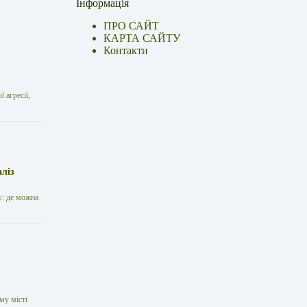
Інформація
ПРО САЙТ
КАРТА САЙТУ
Контакти
 агресії,
аліз
у: де можна
му місті