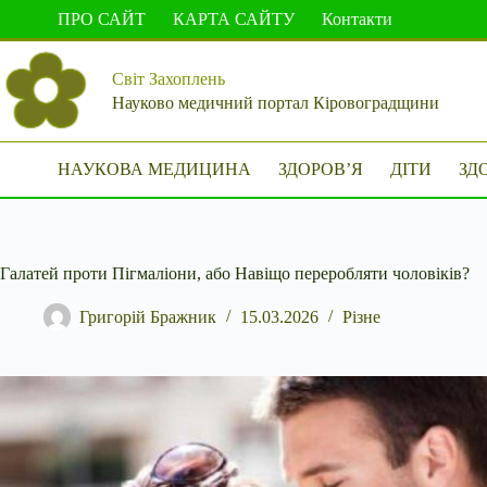
Перейти
ПРО САЙТ
КАРТА САЙТУ
Контакти
до
вмісту
Світ Захоплень
Науково медичний портал Кіровоградщини
НАУКОВА МЕДИЦИНА
ЗДОРОВ’Я
ДІТИ
ЗД
Галатей проти Пігмаліони, або Навіщо переробляти чоловіків?
Григорій Бражник
15.03.2026
Різне