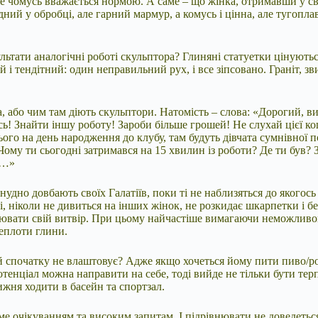
е чомусь вважається нормою. А саме – що жінка, отримавши у сво
дний у обробці, але гарний мармур, а комусь і цінна, але тугопл
льтати аналогічні роботі скульптора? Глиняні статуетки цінуються
і тендітний: один неправильний рух, і все зіпсовано. Граніт, зв
а, або чим там діють скульптори. Натомість – слова: «Дорогий, 
ь! Знайти іншу роботу! Зароби більше грошей! Не слухай цієї ко
ього на день народження до клубу, там будуть дівчата сумнівної 
ому ти сьогодні затримався на 15 хвилин із роботи? Де ти був? 
а…»
 нудно довбають своїх Галатіїв, поки ті не наблизяться до якогось
і, ніколи не дивиться на інших жінок, не розкидає шкарпетки і б
внювати свій витвір. При цьому найчастіше вимагаючи неможливог
теплоти глини.
ий спочатку не влаштовує? Адже якщо хочеться йому пити пиво/р
енціал можна направити на себе, тоді вийде не тільки бути терп
ижня ходити в басейн та спортзал.
тиме очікуванням та високим запитам. І підрівнювати не доведетьс