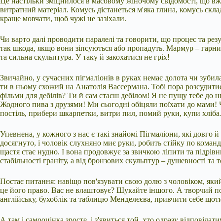
Це настільки зміцнилося в масовому жіночому свідомості, що вж
витратний матеріал. Комусь дістанеться м'яка глина, комусь скла
краще мовчати, щоб чужі не зазіхали.
Чи варто далі проводити паралелі та говорити, що процес та резу
так шкода, якщо вони зіпсуються або пропадуть. Мармур – гарний 
та сильна скульптура. У таку й закохатися не гріх!
Звичайно, у сучасних пігмаліонів в руках немає долота чи зубил
ти в ньому схожий на Анатолія Вассермана. Тобі пора розсудитис
фільми для дебілів? Ти й сам стаєш дебілом! Я не пущу тебе до н
Жодного пива з друзями! Ми сьогодні обіцяли поїхати до мами! Ч
постіль, прибери шкарпетки, витри пил, помий руки, купи хліб
Упевнена, у кожного з нас є такі знайомі Пігмаліони, які довго й
досягнуто, і чоловік слухняно миє руки, робить стійку по команд
щастя стає нудно. І вона продовжує за звичкою ліпити та підрі
стабільності граніту, а від бронзових скульптур – душевності та 
Постає питання: навіщо пов'язувати свою долю з чоловіком, як
це його право. Вас не влаштовує? Шукайте іншого. А творчий пот
англійську, бухоблік та таблицю Менделєєва, привчити себе щот
А там і самооцінка зросте, і з'явиться той, хто одразу відповіда