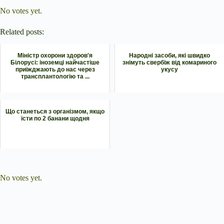
No votes yet.
Related posts:
Міністр охорони здоров'я
Народні засоби, які швидко
Білорусі: іноземці найчастіше
знімуть свербіж від комариного
приїжджають до нас через
укусу
трансплантологію та ...
Що станеться з організмом, якщо
їсти по 2 банани щодня
Submit Rating
Rate this item:
No votes yet.