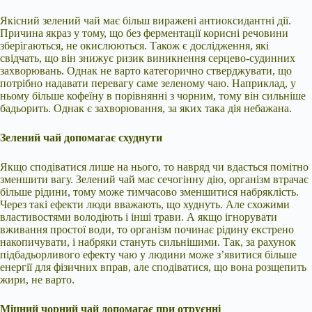
Якісний зелений чай
має більш виражені антиоксидантні дії.
Причина якраз у тому, що без ферментації корисні речовини
зберігаються, не окислюються. Також є дослідження, які
свідчать, що він знижує ризик виникнення серцево-судинних
захворювань. Однак не варто категорично стверджувати, що
потрібно надавати перевагу саме зеленому чаю. Наприклад, у
ньому більше кофеїну в порівнянні з чорним, тому він сильніше
бадьорить. Однак є захворювання, за яких така дія небажана.
Зелений чай допомагає схуднути
Якщо сподіватися лише на нього, то навряд чи вдасться помітно
зменшити вагу. Зелений чай має сечогінну дію, організм втрачає
більше рідини, тому може тимчасово зменшитися набряклість.
Через такі ефекти люди вважають, що худнуть. Але схожими
властивостями володіють і інші трави. А якщо ігнорувати
вживання простої води, то організм починає рідину екстрено
накопичувати, і набряки стануть сильнішими. Так, за рахунок
підбадьорливого ефекту чаю у людини може з’явитися більше
енергії для фізичних вправ, але сподіватися, що вона розщепить
жири, не варто.
Міцний чорний чай допомагає при отруєнні