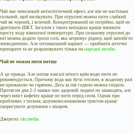
Чай має невеликий антисептичний ефект, але він не настільки
сильний, щоб вилікувати. При отруєнні можна пити слабкий
чай як чорний, і зелений. Концентрований не потрібно, щоб не
дратувати ШКТ. Загалом у таких випадках краще вживати
просту воду кімнатної температури. При сильному отруєнні до
неї можна додати трохи солі, яка затримує рідину, щоб запобігти
зневодненню. Але оптимальний варіант — приймати аптечні
препарати та не розраховувати тільки на
народні засоби
.
Чай не можна пити натще
А це правда. Але натще взагалі нічого крім води пити не
рекомендується. Причому вода має бути теплою, в жодному разі
не крижаною чи гарячою. Десь за пів години можна снідати.
Протягом дня 2-3 чашки чаю здоровій людині не зашкодять, але
через вміст кофеїну краще не пити перед сном. Однак при
проблемах з тиском, шлунково-кишковим трактом краще
скоригувати дозування з лікарем.
Джерело:
ukr.media
Submit Rating
Rate this item: