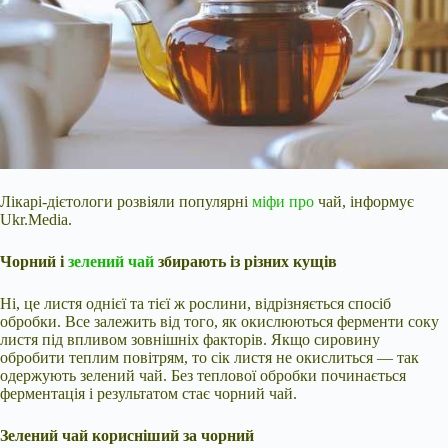
Лікарі-дієтологи розвіяли популярні
міфи про
чай, інформує
Ukr.Media.
Чорний і
зелений чай
збирають із різних кущів
Ні, це листя однієї та тієї ж рослини, відрізняється спосіб
обробки. Все залежить від того, як окислюються ферменти соку
листя під впливом зовнішніх факторів. Якщо сировину
обробити теплим повітрям, то сік листя не окислиться — так
одержують зелений чай. Без теплової обробки починається
ферментація і результатом стає чорний чай.
Зелений чай корисніший за чорний