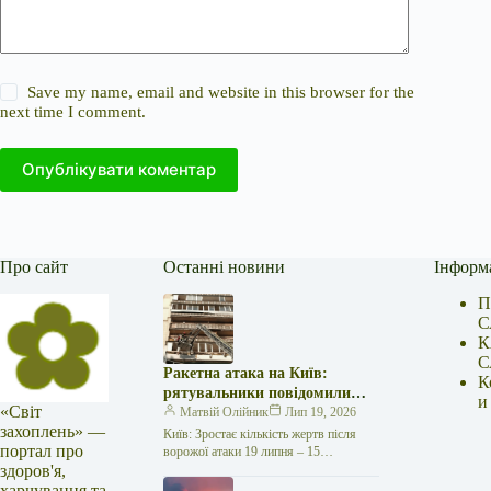
Save my name, email and website in this browser for the
next time I comment.
Опублікувати коментар
Про сайт
Останні новини
Інформ
П
С
К
С
Ракетна атака на Київ:
К
рятувальники повідомили
и
«Світ
про 15 поранених
Матвій Олійник
Лип 19, 2026
захоплень» —
Київ: Зростає кількість жертв після
портал про
ворожої атаки 19 липня – 15
здоров'я,
поранених Унаслідок нещодавньої
російської агресії, що сталася у
харчування та