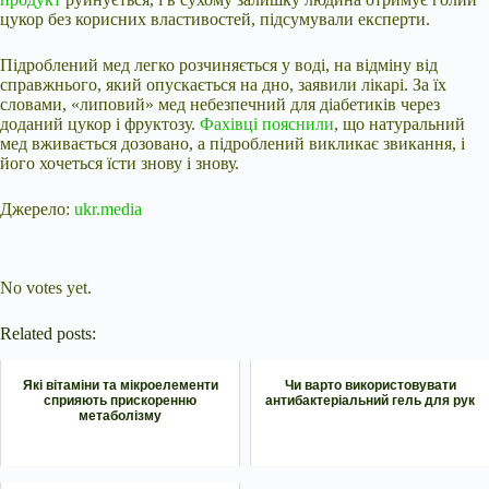
цукор без корисних властивостей, підсумували експерти.
Підроблений мед легко розчиняється у воді, на відміну від
справжнього, який опускається на дно, заявили лікарі. За їх
словами, «липовий» мед небезпечний для діабетиків через
доданий цукор і фруктозу.
Фахівці пояснили
, що натуральний
мед вживається дозовано, а підроблений викликає звикання, і
його хочеться їсти знову і знову.
Джерело:
ukr.media
Submit Rating
Rate this item:
No votes yet.
Related posts:
Які вітаміни та мікроелементи
Чи варто використовувати
сприяють прискоренню
антибактеріальний гель для рук
метаболізму