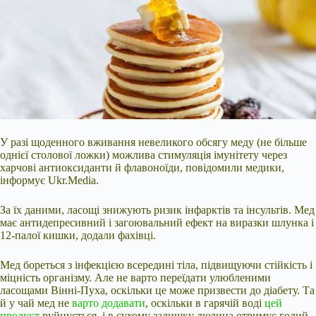
У разі щоденного вживання невеликого обсягу меду (не більше
однієї столової ложки) можлива стимуляція імунітету через
харчові антиоксиданти й флавоноїди, повідомили медики,
інформує Ukr.Media.
За їх даними, ласощі знижують ризик інфарктів та інсультів. Мед
має антидепресивний і загоювальний ефект на виразки шлунка і
12-палої кишки, додали фахівці.
Мед бореться з інфекцією всередині тіла, підвищуючи стійкість і
міцність організму. Але не варто переїдати улюбленими
ласощами Вінні-Пуха, оскільки
це може призвести до діабету. Та
й у чай мед не
варто додавати
, оскільки в гарячій воді
цей
продукт
руйнується, і в сухому залишку людина отримує голий