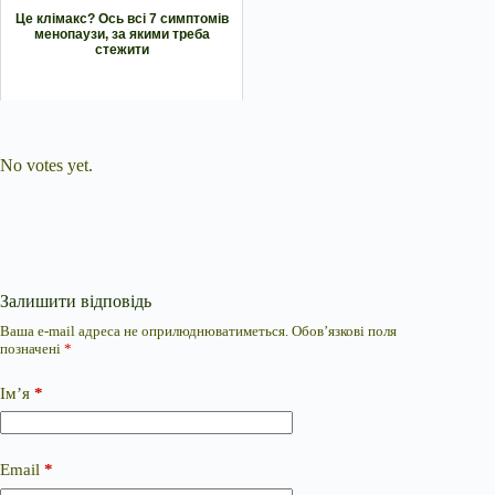
Це клімакс? Ось всі 7 симптомів
менопаузи, за якими треба
стежити
Submit Rating
Rate this item:
No votes yet.
Залишити відповідь
Ваша e-mail адреса не оприлюднюватиметься.
Обов’язкові поля
позначені
*
Ім’я
*
Email
*