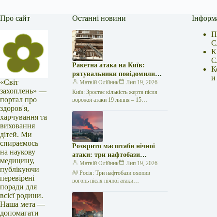
Про сайт
Останні новини
Інформ
П
С
К
С
Ракетна атака на Київ:
К
рятувальники повідомили
и
«Світ
про 15 поранених
Матвій Олійник
Лип 19, 2026
захоплень» —
Київ: Зростає кількість жертв після
портал про
ворожої атаки 19 липня – 15
здоров'я,
поранених Унаслідок нещодавньої
російської агресії, що сталася у
харчування та
столиці…
виховання
дітей. Ми
спираємось
Розкрито масштаби нічної
на наукову
атаки: три нафтобази
медицину,
палають у Ставрополі –
Матвій Олійник
Лип 19, 2026
публікуючи
OSINT-аналіз
## Росія: Три нафтобази охопив
перевірені
вогонь після нічної атаки
поради для
безпілотників на Related posts:БО «100
всієї родини.
відсотків життя. Кропивницький»
Наша мета —
підтримує хворих на…
допомагати