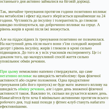
останнього дня активно займалися на біговій доріжці.
Так, звичайне тренування протягом години позитивно впливає
на метаболізм і ефект від нього зберігається щонайменше на 24
години. Чутливість до інсуліну і толерантність до глюкози
швидко поліпшуються, що доброчинно впливає на серце. А
рівень жирів в крові після їжі знижується.
Але на піддослідних їх тренування позитивно не позначилася.
На наступний день після нього вони з’їли солодкий жирний
десерт і рівень інсуліну, жирів і глюкози в крові сильно
підвищився. До того ж у всіх учасників експерименту. Це і є
доказом того, що малорухливий спосіб життя сильно
уповільнює обмін речовин.
При цьому
неможливо напевно стверджувати, що саме
негативно впливає
на швидкість метаболізму: брак фізичної
активності або сидяче положення. Одна продуктивне
тренування (або його пропуск) не буде мати значного впливу на
швидкість
обміну речовин
, але і один день зниженої фізичної
активності також. Важливо те, скільки ви рухаєтеся кожен день.
Намагайтеся бути хоча б мінімально активними протягом всього
робочого дня, тоді ваші походи у фітнес-клуб стануть набагато
ефективнішими.