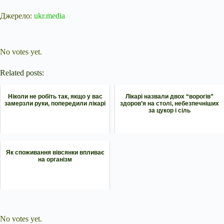
Джерело:
ukr.media
Submit Rating
Rate this item:
No votes yet.
Related posts:
Ніколи не робіть так, якщо у вас
Лікарі назвали двох “ворогів”
замерзли руки, попередили лікарі
здоров’я на столі, небезпечніших
за цукор і сіль
Як споживання вівсянки впливає
на організм
Submit Rating
Rate this item:
No votes yet.