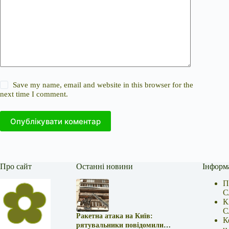
Save my name, email and website in this browser for the
next time I comment.
Опублікувати коментар
Про сайт
Останні новини
Інформ
П
С
К
С
Ракетна атака на Київ:
К
рятувальники повідомили