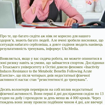
Про те, що багато сидіти аж ніяк не корисно для нашого
здоров’я, знають багато людей. Але вчені зробили висновки, що
ситуація набагато серйозніша, а довге сидіння
зводить нанівець
результативність тренувань, інформує Ukr.Media.
Виявляється, якщо у вас сидяча робота, ви можете опинитися в
зоні ризику навіть за умови, що займаєтеся спортом. Дослідники
з Техаського університету в Остіні довели феномен «Inactivity
Induces Resistance to the Metabolic Benefits Following Acute
Exercise», що після чотирьох днів недостатньої фізичної
активності настає стан “резистентності до тренувань”.
Десять волонтерів перевірили на собі вплив недостатньої
фізичної активності. Вони перші 4 дні дослідження сиділи по 13
годин на добу і проходили за день менш як 4 000 кроків. Через
тиждень вони знову провели подібним чином 4 дні, але ввечері