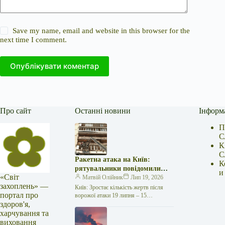
Save my name, email and website in this browser for the
next time I comment.
Опублікувати коментар
Про сайт
Останні новини
Інформ
П
С
К
С
Ракетна атака на Київ:
К
рятувальники повідомили
и
«Світ
про 15 поранених
Матвій Олійник
Лип 19, 2026
захоплень» —
Київ: Зростає кількість жертв після
портал про
ворожої атаки 19 липня – 15
здоров'я,
поранених Унаслідок нещодавньої
російської агресії, що сталася у
харчування та
столиці…
виховання