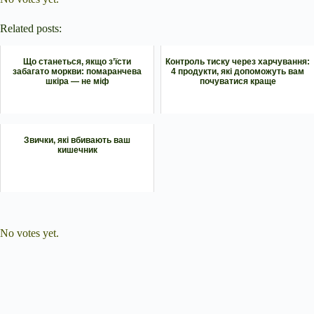
Related posts:
Що станеться, якщо з’їсти
Контроль тиску через харчування:
забагато моркви: помаранчева
4 продукти, які допоможуть вам
шкіра — не міф
почуватися краще
Звички, які вбивають ваш
кишечник
Submit Rating
Rate this item:
No votes yet.