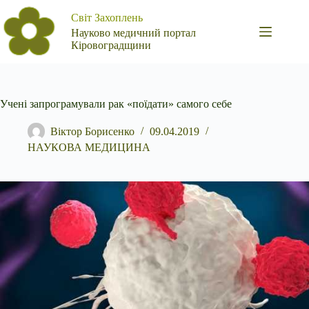
Перейти
Світ Захоплень
до
вмісту
Науково медичний портал
Кіровоградщини
Учені запрограмували рак «поїдати» самого себе
Віктор Борисенко
09.04.2019
НАУКОВА МЕДИЦИНА