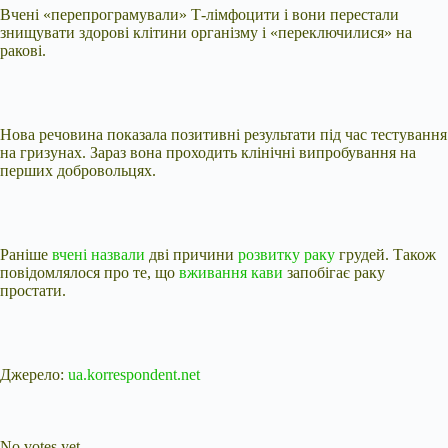
Вчені «перепрограмували» Т-лімфоцити і вони перестали
знищувати здорові клітини організму і «переключилися» на
ракові.
Нова речовина показала позитивні результати під час тестування
на гризунах. Зараз вона проходить клінічні випробування на
перших добровольцях.
Раніше
вчені назвали
дві причини
розвитку раку
грудей. Також
повідомлялося про те, що
вживання кави
запобігає раку
простати.
Джерело:
ua.korrespondent.net
Submit Rating
Rate this item:
No votes yet.