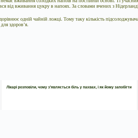
их немає вживання солодких
напоїв на постійній основі. Ті учасн
вся від вживання цукру в напоях. За словами вчених з Нідерланді
дорівнює одній чайній ложці. Тому таку кількість підсолоджувач
 для здоров’я.
Лікарі розповіли, чому з’являється біль у пахвах, і як йому запобігти