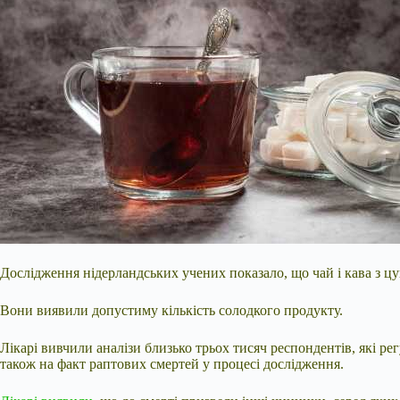
Дослідження нідерландських учених показало, що чай і кава з ц
Вони виявили допустиму кількість солодкого продукту.
Лікарі вивчили аналізи близько трьох тисяч респондентів, які ре
також на факт раптових смертей у процесі дослідження.