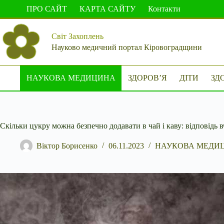
Перейти
ПРО САЙТ
КАРТА САЙТУ
Контакти
до
вмісту
Світ Захоплень
Науково медичний портал Кіровоградщини
НАУКОВА МЕДИЦИНА
ЗДОРОВ’Я
ДІТИ
ЗД
Скільки цукру можна безпечно додавати в чай і каву: відповідь 
Віктор Борисенко
06.11.2023
НАУКОВА МЕДИ