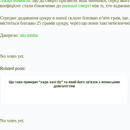
Лікарі виявили
, що до смерті призвели інші чинники, серед як
коефіцієнт стали ближчими до
ранньої смерті
ніж ті, хто відмови
Середнє додавання цукру в напої склало близько п’яти грам, що 
міститься близько 25 грамів цукру, через що вони такі небезпечні
Джерело:
ukr.media
Submit Rating
Rate this item:
No votes yet.
Related posts:
Що таке принцип “хара хачі бу” та який його зв’язок з японським
довголіттям
Submit Rating
Rate this item:
No votes yet.