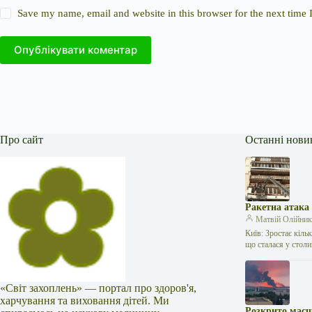
Save my name, email and website in this browser for the next time
Опублікувати коментар
Про сайт
Останні нови
Ракетна атака
Матвій Олійни
Київ: Зростає кіль
що сталася у стол
«Світ захоплень» — портал про здоров'я,
харчування та виховання дітей. Ми
Розкрито масш