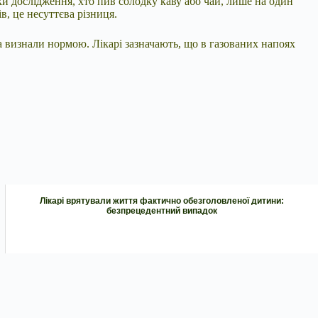
ики дослідження, хто пив солодку каву або чай, лише на один
в, це несуттєва різниця.
а визнали нормою. Лікарі зазначають, що в газованих напоях
Лікарі врятували життя фактично обезголовленої дитини:
безпрецедентний випадок