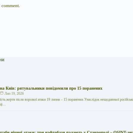
 I comment.
ни
 на Київ: рятувальники повідомили про 15 поранених
к
Лип 19, 2026
кість жертв після ворожої атаки 19 липня – 15 поранених Унаслідок нещодавньої російської
иці…
таби нічної атаки: три нафтобази палають у Ставрополі – OSINT-ан