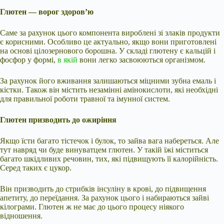
Глютен — ворог здоров’ю
Саме за рахунок цього компонента вироблені зі злаків продукти
є корисними. Особливо це актуально, якщо вони приготовлені
на основі цілозернового борошна. У складі глютену є кальцій і
фосфор у формі,
в якій
вони легко засвоюються організмом.
За рахунок його вживання залишаються міцними зубна емаль і
кістки. Також він містить незамінні амінокислоти, які необхідні
для правильної роботи травної та імунної систем.
Глютен призводить до ожиріння
Якщо їсти багато тістечок і булок, то зайва вага набереться. Але
тут навряд чи буде винуватцем глютен. У такій їжі міститься
багато шкідливих речовин, тих, які підвищують її калорійність.
Серед таких є цукор.
Він призводить до стрибків інсуліну в крові, до підвищення
апетиту, до переїдання. За рахунок цього і набираються зайві
кілограми. Глютен ж не має до цього процесу ніякого
відношення.