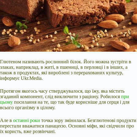
Глютеном називають рослинний білок. Його можна зустріти в
злаках, наприклад, в житі, в пшениці, в перловці і в інших, а
також в продуктах, які вироблені з перерахованих культур,
інформує Ukr.Media.
Протягом якогось часу стверджувалося, що їжу, яка містить
згаданий компонент,
слід виключити з раціону. Робилося
при
цьому
посилання на те, що так буде корисніше для серця і для
всього організму в цілому.
Але в
останні роки
точка зору змінилася. Безглютенові продукти
перестали вважатися панацеєю. Основні міфи, які свідчили про
їх користь, вже розвінчані.