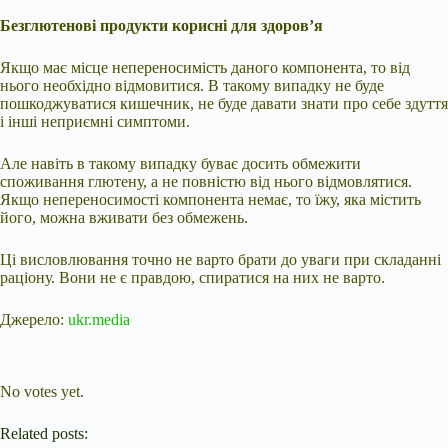
Безглютенові продукти корисні для здоров’я
Якщо має місце непереносимість даного компонента, то від
нього необхідно відмовитися. В такому випадку не буде
пошкоджуватися кишечник, не буде давати знати про себе здуття
і інші неприємні симптоми.
Але навіть в такому випадку буває досить обмежити
споживання глютену, а не повністю від нього відмовлятися.
Якщо непереносимості компонента немає, то їжу, яка містить
його, можна вживати без обмежень.
Ці висловлювання точно не варто брати до уваги при складанні
раціону. Вони не є правдою, спиратися на них не варто.
Джерело:
ukr.media
Submit Rating
Rate this item:
No votes yet.
Related posts: