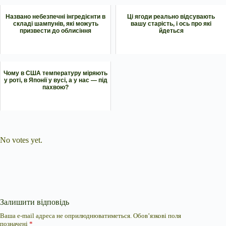
Названо небезпечні інгредієнти в
Ці ягоди реально відсувають
складі шампунів, які можуть
вашу старість, і ось про які
призвести до облисіння
йдеться
Чому в США температуру міряють
у роті, в Японії у вусі, а у нас — під
пахвою?
Submit Rating
Rate this item:
No votes yet.
Залишити відповідь
Ваша e-mail адреса не оприлюднюватиметься.
Обов’язкові поля
позначені
*