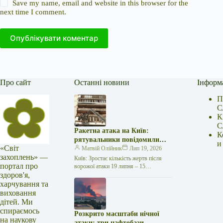
Save my name, email and website in this browser for the
next time I comment.
Опублікувати коментар
Про сайт
Останні новини
Інформ
П
С
К
С
Ракетна атака на Київ:
К
рятувальники повідомили
и
«Світ
про 15 поранених
Матвій Олійник
Лип 19, 2026
захоплень» —
Київ: Зростає кількість жертв після
портал про
ворожої атаки 19 липня – 15
здоров'я,
поранених Унаслідок нещодавньої
російської агресії, що сталася у
харчування та
столиці…
виховання
дітей. Ми
спираємось
Розкрито масштаби нічної
на наукову
атаки: три нафтобази