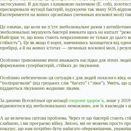
застосуванні. В дослідах з кишковою паличкою (E. coli), золоти
прискорювали мутації бактерій, індукуючи так звану SOS-відпові
Експерименти на живих організмах (личинках воскової молі) та
Це означає, що коли ви п’єте знеболювальне разом з антибіотико
знеболювальні змушують бактерії вмикати щось на кшталт “режим
Найгірше те, що вони стають невразливими не тільки до цього ко
стійкість”). Це як якщо б ворог, навчившись захищатися від одно
пробірці, а й на живих істотах — личинках воскової молі, і рез
Особливо тривожними вчені вважають наслідки для літніх людей у
формування супербактерій, стійких до лікування.
Особливо небезпечною ця ситуація є для людей похилого віку, о
“поліпрагмазія” (від грецьких слів “багато” і “ліки”). Уявіть, 
піддаються лікуванню жодними ліками.
За даними Всесвітньої організації
охорони здоров’я
, лише у 201
відмовитися від знеболювальних неможливо, але їх взаємодія з 
А це величезна світова проблема. Через те що бактерії стають с
слабшою, і ми програємо війну. Звісно, ми не можемо просто п
показує, що нам потрібно бути набагато обережнішими, уважніше