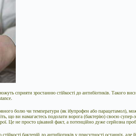
ожуть сприяти зростанню стійкості до антибіотиків. Такого висн
tance.
оловного болю чи температури (як ібупрофен або парацетамол), м
іть, що ви
намагаєтесь подолати ворога (бактерію) своєю супер-
рої. Це не просто цікавий факт, а потенційно дуже серйозна про
стійкості бактерій до антибіотиків у присутності останніх, але