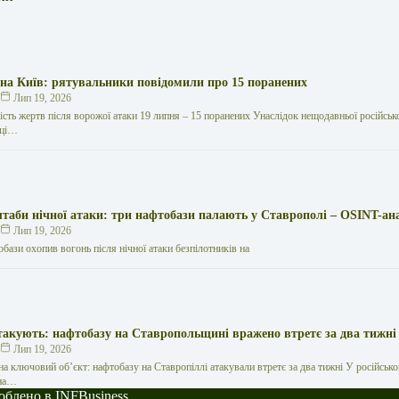
 на Київ: рятувальники повідомили про 15 поранених
к
Лип 19, 2026
кість жертв після ворожої атаки 19 липня – 15 поранених Унаслідок нещодавньої російської
иці…
таби нічної атаки: три нафтобази палають у Ставрополі – OSINT-ан
к
Лип 19, 2026
обази охопив вогонь після нічної атаки безпілотників на
такують: нафтобазу на Ставропольщині вражено втретє за два тижні
к
Лип 19, 2026
на ключовий об’єкт: нафтобазу на Ставропіллі атакували втретє за два тижні У російсько
 на…
роблено в INFBusiness