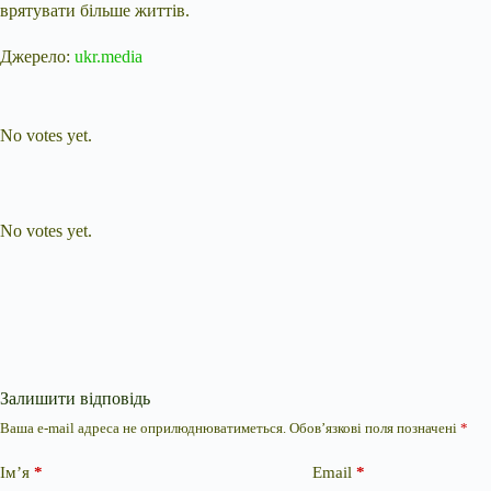
врятувати більше життів.
Джерело:
ukr.media
Submit Rating
Rate this item:
No votes yet.
Submit Rating
Rate this item:
No votes yet.
Залишити відповідь
Ваша e-mail адреса не оприлюднюватиметься.
Обов’язкові поля позначені
*
Ім’я
*
Email
*