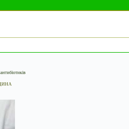
 антибіотиків
ЦИНА