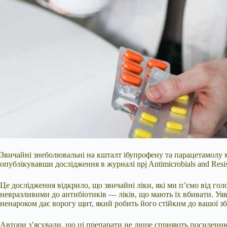
Звичайні знеболювальні на кшталт ібупрофену та парацетамолу м
опублікувавши дослідження в журналі npj Antimicrobials and Resis
Це дослідження відкрило, що звичайні ліки, які ми п’ємо від г
невразливими до антибіотиків — ліків, що мають їх вбивати. Уяв
ненароком дає ворогу щит, який робить його стійким до вашої зб
Автори з’ясували, що ці препарати не лише сприяють посиленню 