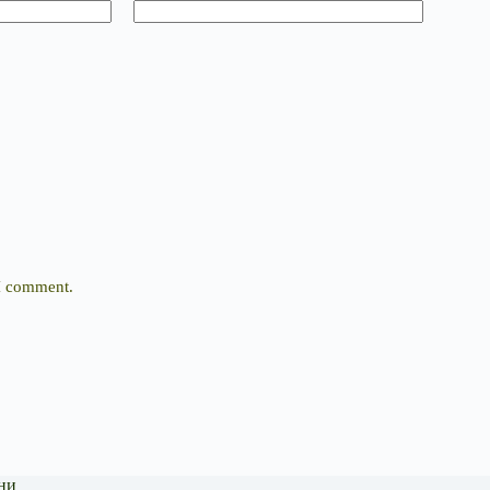
 I comment.
ни