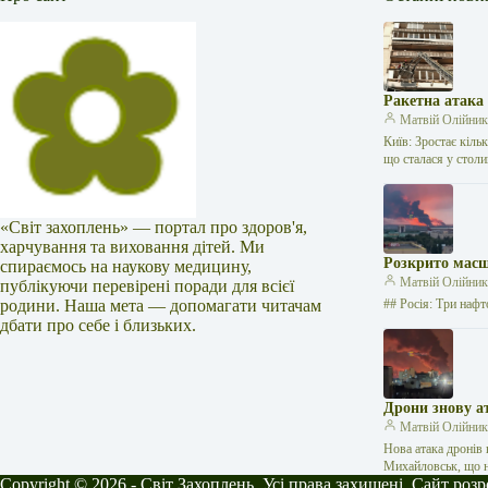
Ракетна атака
Матвій Олійни
Київ: Зростає кіль
що сталася у стол
«Світ захоплень» — портал про здоров'я,
харчування та виховання дітей. Ми
Розкрито масш
спираємось на наукову медицину,
Матвій Олійни
публікуючи перевірені поради для всієї
родини. Наша мета — допомагати читачам
## Росія: Три нафт
дбати про себе і близьких.
Дрони знову а
Матвій Олійни
Нова атака дронів 
Михайловськ, що
Copyright © 2026 - Світ Захоплень. Усі права захищені. Сайт роз