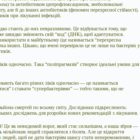
ginosa) та антибіотиком ципрофлоксацином, знеболювальні
, але й до інших антибіотиків (феномен перехресної стійкості).
иків при лікуванні інфекцій.
идко стають до них невразливими. Це відбувається тому, що
же швидко змінюють свій “код” (ДНК), щоб адаптуватися.
 використати в майбутньому (це називається “перехресна
тка інших. Цікаво, що вчені перевірили це не лише на бактеріях у
тиків.
ків одночасно. Така “поліпрагмазія” створює ідеальні умови для
мають багато різних ліків одночасно — це називається
ватися” і ставати “супербактеріями” — тобто такими, що не
льйона смертей по всьому світу. Дослідники підкреслюють:
льших досліджень для розробки нових рекомендацій з лікування.
ей! Це як невидимий ворог, який стає сильнішим, а наша зброя —
 мільйонам людей справлятися з болем. Але це відкриття
и
людей, щоб не дати бактеріям шансу стати непереможними, і