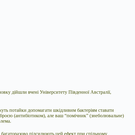
овку дійшли вчені Університету Південної Австралії,
ожуть потайки допомагати шкідливим бактеріям ставати
зброєю (антибіотиком), але ваш “помічник” (знеболювальне)
блема.
 й багаторазово підсилюють цей ефект при спільному