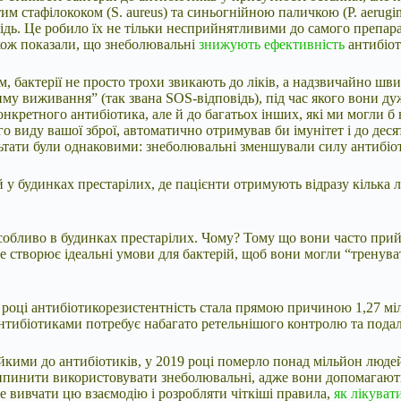
стим стафілококом (S. aureus) та синьогнійною паличкою (P. aeru
дь. Це робило їх не тільки несприйнятливими до самого препарату
кож показали, що знеболювальні
знижують ефективність
антибіот
м, бактерії не просто трохи звикають до ліків, а надзвичайно шв
у виживання” (так звана SOS-відповідь), під час якого вони ду
нкретного антибіотика, але й до багатьох інших, які ми могли б
го виду вашої зброї, автоматично отримував би імунітет і до деся
ультати були однаковими: знеболювальні зменшували силу антибіо
 будинках престарілих, де пацієнти отримують відразу кілька лі
собливо в будинках престарілих. Чому? Тому що вони часто прий
що це створює ідеальні умови для бактерій, щоб вони могли “трену
9 році антибіотикорезистентність стала прямою причиною 1,27 мі
антибіотиками потребує набагато ретельнішого контролю та пода
тійкими до антибіотиків, у 2019 році померло понад мільйон люд
рипинити використовувати знеболювальні, адже вони допомагають
 вивчати цю взаємодію і розробляти чіткіші правила,
як лікуват