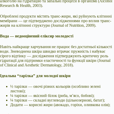
алкоголю на гідратацію та запальні процеси в організмі (Alcohol
Research & Health, 2003).
Оброблені продукти містять транс-жири, які руйнують клітинні
мембрани — це підтверджено дослідженнями про вплив транс-
жирів на клітинні структури (Journal of Nutrition, 2009).
Вода — недооцінений еліксир молодості
Навіть найкраще харчування не працює без достатньої кількості
води. Зневоднена шкіра швидко втрачає пружність і набуває
сірого відтінку — дослідження підтверджують критичну роль
гідратації для підтримки еластичності та функції шкіри (Journal
of Clinical and Aesthetic Dermatology, 2018).
Ідеальна “тарілка” для молодої шкіри
½ тарілки — овочі різних кольорів (особливо зелені
листові);
¼ тарілки — якісний білок (риба, м’ясо, бобові);
¼ тарілки — складні вуглеводи (цільнозернові, батат);
Додати — корисні жири (авокадо, горіхи, оливкова олія);