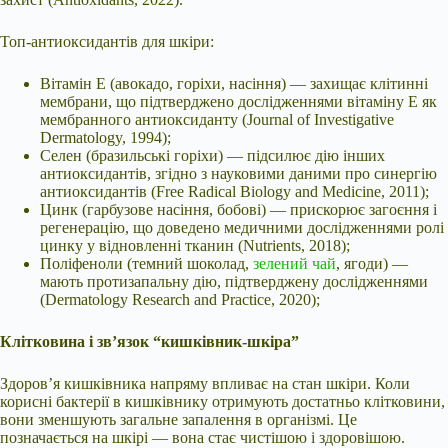
Топ-антиоксидантів для шкіри:
Вітамін Е (авокадо, горіхи, насіння) — захищає клітинні
мембрани, що підтверджено дослідженнями вітаміну Е як
мембранного антиоксиданту (Journal of Investigative
Dermatology, 1994);
Селен (бразильські горіхи) — підсилює дію інших
антиоксидантів, згідно з науковими даними про синергію
антиоксидантів (Free Radical Biology and Medicine, 2011);
Цинк (гарбузове насіння, бобові) — прискорює загоєння і
регенерацію, що доведено медичними дослідженнями ролі
цинку у відновленні тканин (Nutrients, 2018);
Поліфеноли (темний шоколад,
зелений чай
, ягоди) —
мають протизапальну дію, підтверджену дослідженнями
(Dermatology Research and Practice, 2020);
Клітковина і зв’язок “кишківник-шкіра”
Здоров’я кишківника напряму впливає на стан шкіри. Коли
корисні бактерії в кишківнику отримують достатньо клітковини,
вони зменшують загальне запалення в організмі. Це
позначається на шкірі — вона стає чистішою і здоровішою.