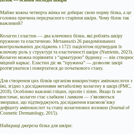
Майже кожна четверта жінка не добирає свою норму білка, а це
головна причина передчасного старіння шкіри. Чому білок так
важливий?
Колаген і еластин — два ключових білки, які роблять шкіру
пружною та еластичною. Метааналіз 26 рандомізованих
контрольованих досліджень з 1721 пацієнтом підтвердив їх
ключову роль у структурі та еластичності шкіри (Nutrients, 2023).
Колаген можна порівняти з “арматурою” будинку — він створює
міцний каркас. Еластин діє як “пружина” — дозволяє шкірі
розтягуватися і повертатися до початкового стану.
Для створення цих білків організм використовує амінокислоти з
їжі, згідно з дослідженнями метаболізму колагену в шкірі (PMC,
2018). Особливо важливі гліцин, пролін і лізин. Якщо їх не
вистачає, колаген стає слабким і ламким — з’являються
зморшки, що підтверджують дослідження взаємозв’язку
дефіциту амінокислот та стану колагенових волокон (Journal of
Cosmetic Dermatology, 2015).
Найкращі джерела білка для шкіри: