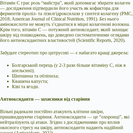
Вітамін С грає роль “майстра”, який допомагає збирати колаген
— дослідження підтвердили його участь як кофактора для
ферментів проліл- та лізилгідроксилази у синтезі колагену (PMC,
2018; American Journal of Clinical Nutrition, 1991). Без нього
амінокислоти не можуть з’єднатися в міцні колагенові волокна.
Крім того, вітамін С — потужний антиоксидант, який захищає
шкіру від пошкоджень, що доведено систематичними оглядами
його антиоксидантних властивостей (Scientific Reports, 2020).
Забудьте стереотип про цитрусові — є набагато кращі джерела:
Болгарський перець (у 2-3 рази більше вітаміну С, ніж в
апельсині);
Шипшина та обліпиха;
Квашена капуста;
Ківі та ягоди.
Антиоксиданти — захисники від старіння
Вільні радикали постійно атакують клітини шкіри,
пришвидшуючи старіння. Антиоксиданти — це “охоронці”, які
нейтралізують ці атаки. Згідно з дослідженнями про вплив
окисного стресу на шкіру, антиоксиданти надають надійний
захист (Antioxidants, 2022).