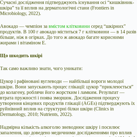
Сучасні дослідження підтверджують існування осі “кишківник-
шкіра” та її вплив на дерматологічні стани (Frontiers in
Microbiology, 2022).
Авокадо — чемпіон за
вмістом клітковини
серед “шкірних”
продуктів. В 100 г авокадо міститься 7 г клітковини — в 14 разів
більше, ніж в огірках. До того ж авокадо багате корисними
жирами і вітаміном Е.
Що шкодить шкірі
Так само важливо знати, чого уникати:
Цукор і рафіновані вуглеводи — найбільші вороги молодої
шкіри. Вони запускають процес глікації: цукор “приклеюється”
до колагену, роблячи його жорстким і ламким. Результат —
втрата пружності і поява зморшок. Дослідження процесу
утворення кінцевих продуктів глікації (AGEs) підтверджують їх
руйнівний вплив на структурні білки шкіри (Clinics in
Dermatology, 2010; Nutrients, 2022).
Надмірна кількість алкоголю зневоднює шкіру і посилює
запалення, що доведено медичними дослідженнями про вплив