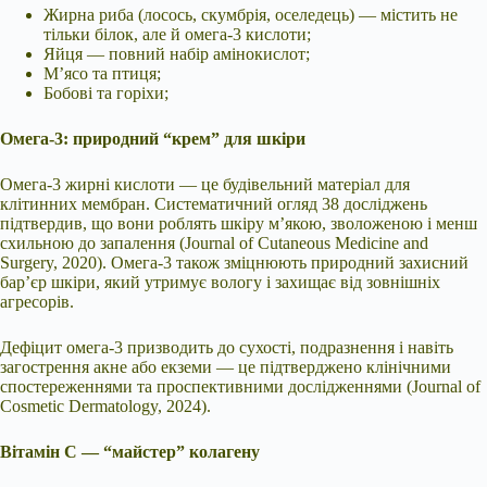
Жирна риба (лосось, скумбрія, оселедець) — містить не
тільки білок, але й омега-3 кислоти;
Яйця — повний набір амінокислот;
М’ясо та птиця;
Бобові та горіхи;
Омега-3: природний “крем” для шкіри
Омега-3 жирні кислоти — це будівельний матеріал для
клітинних мембран. Систематичний огляд 38 досліджень
підтвердив, що вони роблять шкіру м’якою, зволоженою і менш
схильною до запалення (Journal of Cutaneous Medicine and
Surgery, 2020). Омега-3 також зміцнюють природний захисний
бар’єр шкіри, який утримує вологу і захищає від зовнішніх
агресорів.
Дефіцит омега-3 призводить до сухості, подразнення і навіть
загострення акне або екземи — це підтверджено клінічними
спостереженнями та проспективними дослідженнями (Journal of
Cosmetic Dermatology, 2024).
Вітамін С — “майстер” колагену