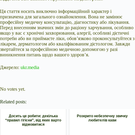
Ця стаття носить виключно інформаційний характер і
призначена для загального ознайомлення. Вона не замінює
професійну медичну консультацію, діагностику або лікування.
Перед внесенням значних змін до раціону харчування, особливо
якщо у вас є хронічні захворювання, алергії, особливі дієтичні
потреби або ви приймаєте ліки, обов’язково проконсультуйтеся з
лікарем, дерматологом або кваліфікованим дієтологом. Завжди
звертайтеся за професійною медичною допомогою у разі
виникнення питань щодо вашого здоров’я.
Джерело:
ukr.media
Submit Rating
Rate this item:
No votes yet.
Related posts:
Досить це робити: декілька
Розкрито небезпечну звичку
“правил гігієни”, від яких варто
любителів кави
відмовитися