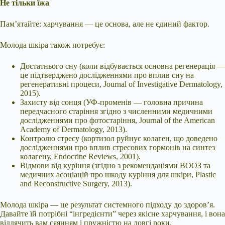
Не тільки їжа
Пам’ятайте: харчування — це основа, але не єдиний фактор.
Молода шкіра також потребує:
Достатнього сну (коли відбувається основна регенерація —
це підтверджено дослідженнями про вплив сну на
регенеративні процеси, Journal of Investigative Dermatology,
2015).
Захисту від сонця (УФ-променів — головна причина
передчасного старіння згідно з численними медичними
дослідженнями про фотостаріння, Journal of the American
Academy of Dermatology, 2013).
Контролю стресу (кортизол руйнує колаген, що доведено
дослідженнями про вплив стресових гормонів на синтез
колагену, Endocrine Reviews, 2001).
Відмови від куріння (згідно з рекомендаціями ВООЗ та
медичних асоціацій про шкоду куріння для шкіри, Plastic
and Reconstructive Surgery, 2013).
Молода шкіра — це результат системного підходу до здоров’я.
Давайте їй потрібні “інгредієнти” через якісне харчування, і вона
віддячить вам сяянням і пружністю на довгі роки.