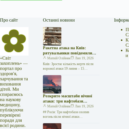
Про сайт
Останні новини
Інформ
П
С
К
С
Ракетна атака на Київ:
К
рятувальники повідомили
и
«Світ
про 15 поранених
Матвій Олійник
Лип 19, 2026
захоплень» —
Київ: Зростає кількість жертв після
портал про
ворожої атаки 19 липня – 15
здоров'я,
поранених Унаслідок нещодавньої
російської агресії, що сталася у
харчування та
столиці…
виховання
дітей. Ми
спираємось
Розкрито масштаби нічної
на наукову
атаки: три нафтобази
медицину,
палають у Ставрополі –
Матвій Олійник
Лип 19, 2026
публікуючи
OSINT-аналіз
## Росія: Три нафтобази охопив
перевірені
вогонь після нічної атаки
поради для
безпілотників на Related posts:У
всієї родини.
стічних водах на Кіровоградщині