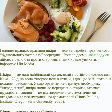
Головне правило красивої шкіри — вона потребує правильного
“будівельного матеріалу” зсередини. Розповідаємо,
які продукти
дійсно працюють проти старіння, а яких краще уникати,
інформує Ukr.Media.
Шкіра — це наш найбільший орган, який постійно оновлюється.
Кожні 28 днів вона створює нові клітини, і для цього їй потрібні
поживні речовини. Якщо організм не отримує необхідних
“інгредієнтів”, шкіра починає передчасно старіти, втрачає
пружність і сяяння — це підтверджено
систематичними
оглядами в галузі нутриційної дерматології (Linus Pauling
Institute, Oregon State University, 2025).
Білок — основа молодої шкіри