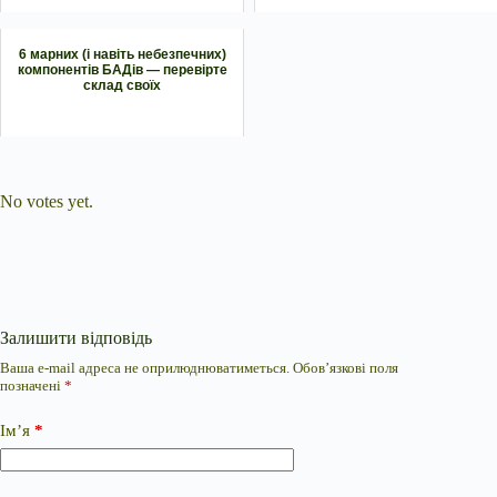
6 марних (і навіть небезпечних)
компонентів БАДів — перевірте
склад своїх
Submit Rating
Rate this item:
No votes yet.
Залишити відповідь
Ваша e-mail адреса не оприлюднюватиметься.
Обов’язкові поля
позначені
*
Ім’я
*