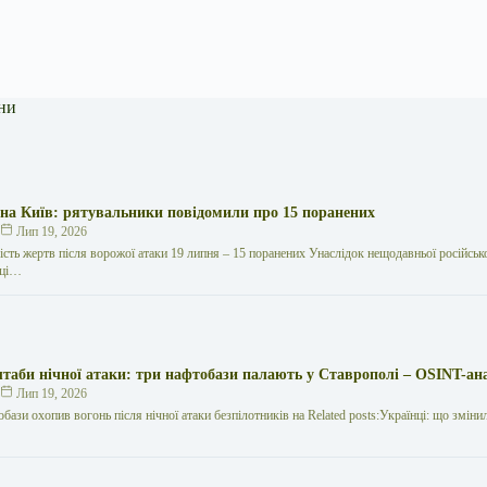
ни
 на Київ: рятувальники повідомили про 15 поранених
к
Лип 19, 2026
кість жертв після ворожої атаки 19 липня – 15 поранених Унаслідок нещодавньої російської
иці…
таби нічної атаки: три нафтобази палають у Ставрополі – OSINT-ан
к
Лип 19, 2026
обази охопив вогонь після нічної атаки безпілотників на Related posts:Українці: що зміни