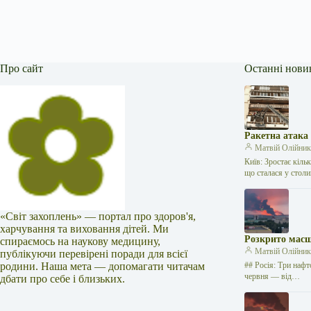
Про сайт
Останні нови
Ракетна атака
Матвій Олійни
Київ: Зростає кіль
що сталася у стол
«Світ захоплень» — портал про здоров'я,
харчування та виховання дітей. Ми
Розкрито масш
спираємось на наукову медицину,
Матвій Олійни
публікуючи перевірені поради для всієї
родини. Наша мета — допомагати читачам
## Росія: Три нафт
червня — від…
дбати про себе і близьких.