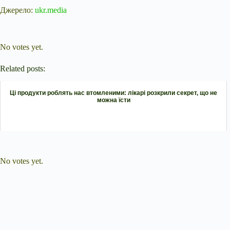
Джерело:
ukr.media
Submit Rating
Rate this item:
No votes yet.
Related posts:
Ці продукти роблять нас втомленими: лікарі розкрили секрет, що не
можна їсти
Submit Rating
Rate this item:
No votes yet.