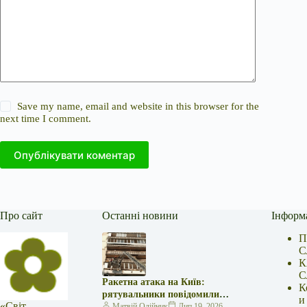
Save my name, email and website in this browser for the
next time I comment.
Опублікувати коментар
Про сайт
Останні новини
Інформ
П
С
К
С
Ракетна атака на Київ:
К
рятувальники повідомили
и
«Світ
про 15 поранених
Матвій Олійник
Лип 19, 2026