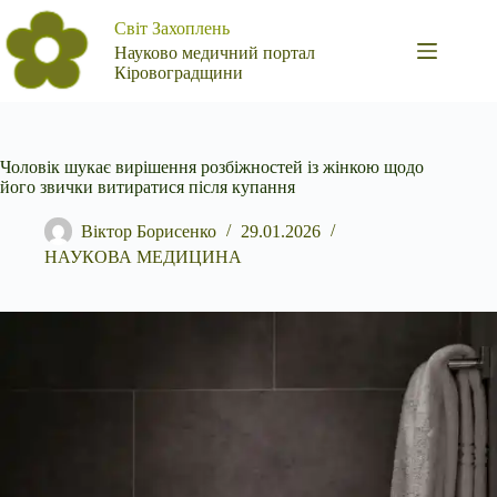
Перейти
Світ Захоплень
до
вмісту
Науково медичний портал
Кіровоградщини
Чоловік шукає вирішення розбіжностей із жінкою щодо
його звички витиратися після купання
Віктор Борисенко
29.01.2026
НАУКОВА МЕДИЦИНА