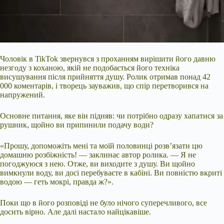
Чоловік в TikTok звернувся з проханням вирішити його давню
незгоду з коханою, якій не подобається його техніка
висушування після прийняття душу. Ролик отримав понад 42
000 коментарів, і творець зауважив, що спір перетворився на
напружений.
Основне питання, яке він підняв: чи потрібно одразу хапатися за
рушник, щойно ви припинили подачу води?
«Прошу, допоможіть мені та моїй половинці розв’язати цю
домашню розбіжність! — заклинає автор ролика. — Я не
погоджуюся з нею. Отже, ви виходите з
душу. Ви щойно
вимкнули воду, ви досі перебуваєте в кабіні. Ви повністю вкриті
водою — геть мокрі, правда ж?».
Поки що в його розповіді не було нічого суперечливого, все
досить вірно. Але далі настало найцікавіше.