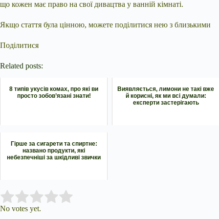
що кожен має право на свої дивацтва у ванній кімнаті.
Якщо стаття була цінною, можете поділитися нею з близькими
Поділитися
Related posts:
8 типів укусів комах, про які ви
Виявляється, лимони не такі вже
просто зобов’язані знати!
й корисні, як ми всі думали:
експерти застерігають
Гірше за сигарети та спиртне:
названо продукти, які
небезпечніші за шкідливі звички
Submit Rating
Rate this item:
No votes yet.