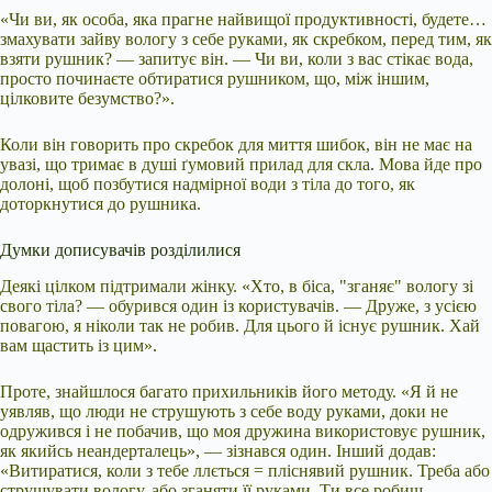
«Чи ви, як особа, яка прагне найвищої продуктивності, будете…
змахувати зайву вологу з себе руками, як скребком, перед тим, як
взяти рушник? — запитує він. — Чи ви, коли з вас стікає вода,
просто починаєте обтиратися рушником, що, між іншим,
цілковите безумство?».
Коли він говорить про скребок для миття шибок, він не має на
увазі, що тримає в душі ґумовий прилад для скла. Мова йде про
долоні, щоб позбутися надмірної води з тіла до того, як
доторкнутися до рушника.
Думки дописувачів розділилися
Деякі цілком підтримали жінку. «Хто, в біса, "зганяє" вологу зі
свого тіла? — обурився один із користувачів. — Друже, з усією
повагою, я ніколи так не робив. Для цього й існує рушник. Хай
вам щастить із цим».
Проте, знайшлося багато прихильників його методу. «Я й не
уявляв, що люди не струшують з себе воду руками, доки не
одружився і не побачив, що моя дружина використовує рушник,
як якийсь неандерталець», — зізнався один. Інший додав:
«Витиратися, коли з тебе ллється = пліснявий рушник. Треба або
струшувати вологу, або зганяти її руками. Ти все робиш