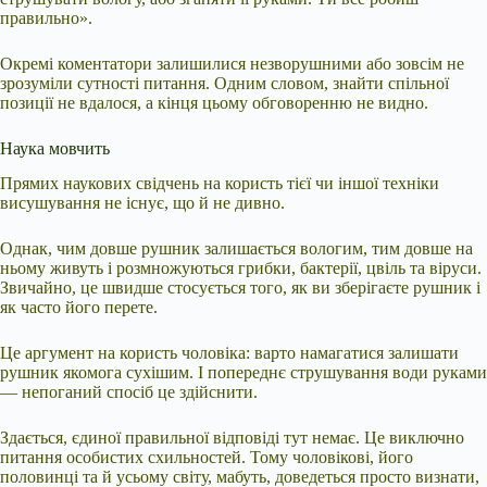
правильно».
Окремі коментатори залишилися незворушними або зовсім не
зрозуміли сутності питання. Одним словом, знайти спільної
позиції не вдалося, а кінця цьому обговоренню не видно.
Наука мовчить
Прямих наукових свідчень на користь тієї чи іншої техніки
висушування не існує, що й не дивно.
Однак, чим довше рушник залишається вологим, тим довше на
ньому живуть і розмножуються грибки, бактерії, цвіль та віруси.
Звичайно, це швидше стосується того, як ви зберігаєте рушник і
як часто його перете.
Це аргумент на користь чоловіка: варто намагатися залишати
рушник якомога сухішим. І попереднє струшування води руками
— непоганий спосіб це здійснити.
Здається, єдиної правильної відповіді тут немає. Це виключно
питання особистих схильностей. Тому чоловікові, його
половинці та й усьому світу, мабуть, доведеться просто визнати,