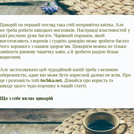
Цикорій на перший погляд така собі непримітна квітка. Але
не треба робити швидких висновків. Насправді властивостей у
цієї рослини дуже багато. Чарівний порошок, який
виготовляють з коренів і суцвіть цикорію може зробити багато
чого хорошого з нашим здоров’ям. Цикорієм
можна не тільки
замінити ранкову чашечку кави, а й зробити раціон більш
корисним.
Але застосовувати цей чудодійний напій треба з великою
обережністю, адже він може бути корисний далеко не всім. Про
це і розповість тобі
tochka.net
.
Дізнайся про користь та
шкоду цього чудо-порошку в нашій статті.
Що з себе являє цикорій