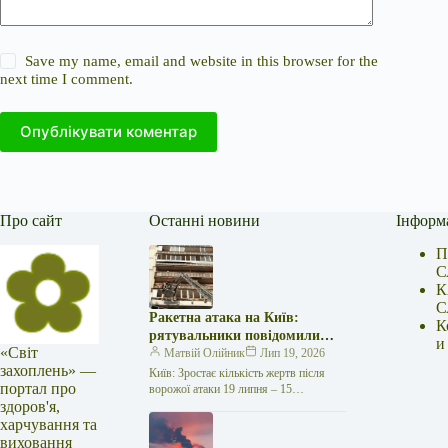
Save my name, email and website in this browser for the
next time I comment.
Опублікувати коментар
Про сайт
Останні новини
Інформ
П
С
К
С
Ракетна атака на Київ:
К
рятувальники повідомили
и
«Світ
про 15 поранених
Матвій Олійник
Лип 19, 2026
захоплень» —
Київ: Зростає кількість жертв після
портал про
ворожої атаки 19 липня – 15
здоров'я,
поранених Унаслідок нещодавньої
російської агресії, що сталася у
харчування та
столиці…
виховання