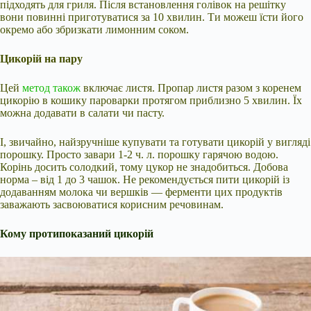
підходять для гриля. Після встановлення голівок на решітку
вони повинні приготуватися за 10 хвилин. Ти можеш їсти його
окремо або збризкати лимонним соком.
Цикорій на пару
Цей
метод також
включає листя. Пропар листя разом з коренем
цикорію в кошику пароварки протягом приблизно 5 хвилин. Їх
можна додавати в салати чи пасту.
І, звичайно, найзручніше купувати та готувати цикорій у вигляді
порошку. Просто завари 1-2 ч. л. порошку гарячою водою.
Корінь досить солодкий, тому цукор не знадобиться. Добова
норма – від 1 до 3 чашок. Не рекомендується пити цикорій із
додаванням молока чи вершків — ферменти цих продуктів
заважають засвоюватися корисним речовинам.
Кому протипоказаний цикорій