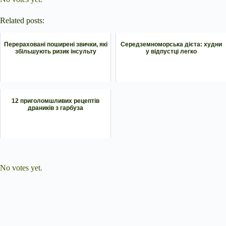
Related posts:
Перераховані поширені звички, які
Середземноморська дієта: худни
збільшують ризик інсульту
у відпустці легко
12 приголомшливих рецептів
драників з гарбуза
Submit Rating
Rate this item:
No votes yet.