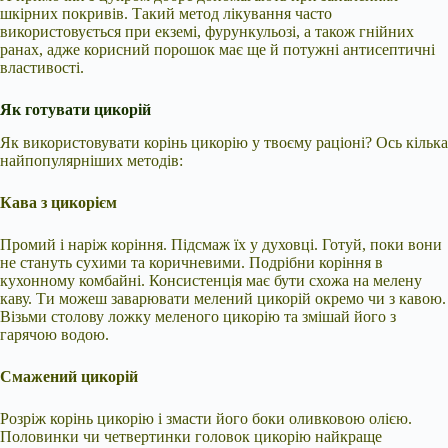
шкірних покривів. Такий метод лікування часто
використовується при екземі, фурункульозі, а також гнійних
ранах, адже корисний порошок має ще й потужні антисептичні
властивості.
Як готувати цикорій
Як використовувати корінь цикорію у твоєму раціоні? Ось кілька
найпопулярніших методів:
Кава з цикорієм
Промий і наріж коріння. Підсмаж їх у духовці. Готуй, поки вони
не стануть сухими та коричневими. Подрібни коріння в
кухонному комбайні. Консистенція має бути схожа на мелену
каву. Ти можеш заварювати мелений цикорій окремо чи з кавою.
Візьми столову ложку меленого цикорію та змішай його з
гарячою водою.
Смажений цикорій
Розріж корінь цикорію і змасти його боки оливковою олією.
Половинки чи четвертинки головок цикорію найкраще