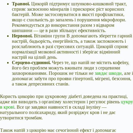
Травної.
Цикорій підтримує шлунково-кишковий тракт,
сприяє засвоєнню мінералів і прискорює ріст корисних
бактерій. Може застосовуватися в якості профілактики,
якщо є схильність до запалень і порушення мікрофлори.
Рекомендується до використання разом з відваром
шипшини — це в рази збільшує ефективність.
Нервової.
Вітаміни групи В допомагають зберегти гарний
настрій, бадьорість, енергійність, а також заспокоюють і
розслаблюють в разі стресових ситуацій. Цикорій сприяє
нормалізації мозкової активності і зберігає відмінний
настрій на цілий день.
Серцево-судинної.
Через те, що напій не містить кофеїну,
його без проблем можуть вживати люди з серцевими
захворюваннями. Порошок не тільки не
завдає шкоди
, але і
допомагає забути про прояви гіпертонії, мігрені, безсоння,
а також депресивних станів.
Користь цикорію при цукровому діабеті доведена на практиці,
адже він виводить з організму холестерин і регулює рівень
цукру
в крові
. Все це завдяки наявності в складі інуліну —
натурального полісахариду, який розріджує кров і не дає
утворитися тромбам.
Також напій з цикорію має сечогінний ефект і допомагає