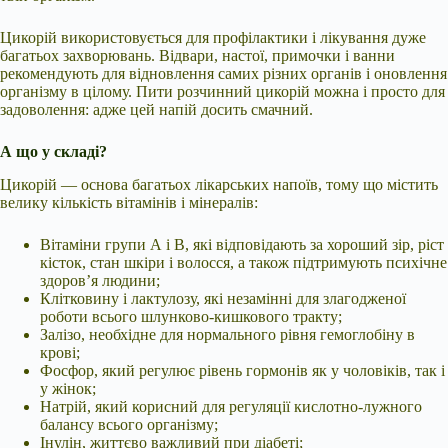
Цикорій використовується для профілактики і лікування дуже
багатьох захворювань. Відвари, настої, примочки і ванни
рекомендують для відновлення самих різних органів і оновлення
організму в цілому. Пити розчинний цикорій можна і просто для
задоволення: адже цей напій досить смачний.
А що у складі?
Цикорій — основа багатьох лікарських напоїв, тому що містить
велику кількість вітамінів і мінералів:
Вітаміни групи А і В, які відповідають за хороший зір, ріст
кісток, стан шкіри і волосся, а також підтримують психічне
здоров’я людини;
Клітковину і лактулозу, які незамінні для злагодженої
роботи всього шлунково-кишкового тракту;
Залізо, необхідне для нормального рівня гемоглобіну в
крові;
Фосфор, який регулює рівень гормонів як у чоловіків, так і
у жінок;
Натрій, який корисний для регуляції кислотно-лужного
балансу всього організму;
Інулін, життєво важливий при діабеті;