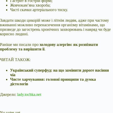
Гастрит в гострій формі;
Жовчокам’яна хвороба;
Часті скачки артеріального тиску.
Завдати шкоди цикорій може і літнім людям, адже при частому
вживанні можливо перенасичення організму вітамінами, що
призведе до загострень хронічних захворювань і навряд чи буде
корисно людині.
Раніше ми писали про
холодову алергію: як розпізнати
проблему та вирішити її
.
ЧИТАЙ ТАКОЖ:
Український суперфуд: на що замінити дороге насіння
чіа
Чисте харчування: головні принципи та думка
дієтологів
Джерело:
lady.tochka.net
Submit Rating
Rate this item:
No votes yet.