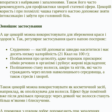
впоратися з набряками і запаленнями. Також його часто
рекомендують для профілактики хвороб статевої сфери. Цикорій
користь і при похміллі: чашка гарячого настою допоможе зняти
інтоксикацію і забути про головний біль.
Зовнішнє застосування
А ще цикорій можна використовувати для збереження краси і
здоров’я. Так, регулярне застосування цього напою посприяє:
Схудненню — настій допомагає швидко насититися і має
досить низьку калорійність (21 Ккал на 100 г);
Позбавлення про целюліту, адже порошок прискорює
обмін речовин в організмі і руйнує жирові відкладення;
Поліпшенню стану волосся, шкіри та нігтів, які часто
страждають через вплив навколишнього середовища, а
також стресів і хвороб.
Також цикорій можна використовувати як косметичний засіб,
наприклад, як ополіскувача для волосся. Ефект буде помітний
вже після декількох процедур: через деякий час волосся стануть
більш м’якими і блискучими.
А примочки з цукром добре допомагають при запаленнях