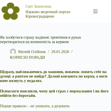
Перейти
Світ Захоплень
до
вмісту
Науково медичний портал
Кіровоградщини
Як позбутися страху водіння: тремтіння в руках
перетвориться на впевненість за кермом
Матвій Олійник
29.01.2026
КОРИСНІ ПОРАДИ
Щоразу, наближаючись до машини, новачок ловить себе на
думці: а раптом не вийде? Долоні ковзають по керму, а ноги
наче вязнуть у педалях.
Психологи пояснили, чому цей страх є нормальним і як його
обійти без боротьби.
Перше правило – не уникати, а дозувати.