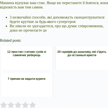
Машина відчуває ваш стан. Якщо ви перестанете її боятися, вона
відповість вам тим самим.
3 незвичайні способи, які допоможуть сконцентруватися:
будете крутіше за будь-якого супергероя
Ви ніколи не здогадаєтеся, про що думає співрозмовник,
доки не прочитаєте це
Related posts:
12 простих і ситних супів зі
20 гарнірів до шашлику, які з’їдять
свинячих реберець
до останньої крихти
7 причин не кидати курити
Submit Rating
Rate this item: