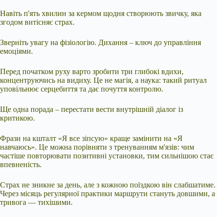
Навіть п'ять хвилин за кермом щодня створюють звичку, яка
згодом витісняє страх.
Зверніть увагу на фізіологію. Дихання – ключ до управління
емоціями.
Перед початком руху варто зробити три глибокі вдихи,
концентруючись на видиху. Це не магія, а наука: такий ритуал
уповільнює серцебиття та дає почуття контролю.
Ще одна порада – перестати вести внутрішній діалог із
критикою.
Фрази на кшталт «Я все зіпсую» краще замінити на «Я
навчаюсь». Це можна порівняти з тренуванням м'язів: чим
частіше повторювати позитивні установки, тим сильнішою стає
впевненість.
Страх не зникне за день, але з кожною поїздкою він слабшатиме.
Через місяць регулярної практики маршрути стануть довшими, а
тривога — тихішими.