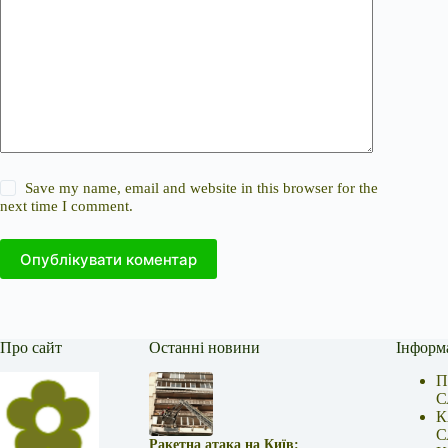
Save my name, email and website in this browser for the
next time I comment.
Опублікувати коментар
Про сайт
Останні новини
Інформ
П
С
К
С
Ракетна атака на Київ: