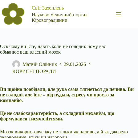
Перейти
Світ Захоплень
до
вмісту
Науково медичний портал
Кіровоградщини
Ось чому ви їсте, навіть коли не голодні: чому вас
обманює ваш власний мозок
Матвій Олійник
29.01.2026
КОРИСНІ ПОРАДИ
Ви щойно пообідали, але рука сама тягнеться до печива. Ви
не голодні, але їсте – від нудьги, стресу чи просто за
компанію.
Це не слабохарактерність, а складний механізм, що
формувався тисячоліттями.
Мозок використовує їжу не тільки як паливо, а й як джерело
задоволення, втіхи чи нагороди.