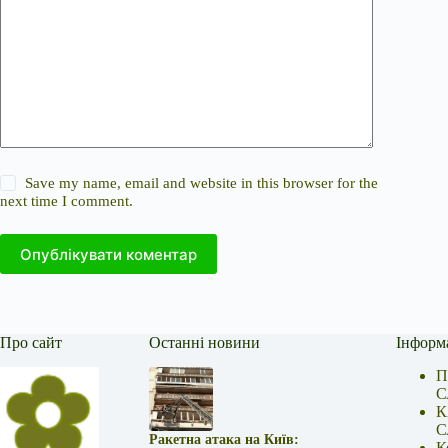
Save my name, email and website in this browser for the
next time I comment.
Опублікувати коментар
Про сайт
Останні новини
Інформ
П
С
К
С
Ракетна атака на Київ:
К