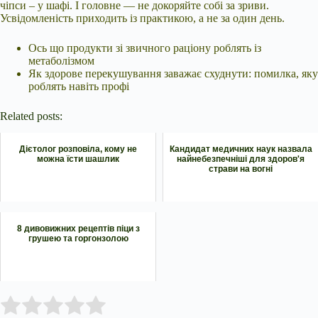
чіпси – у шафі. І головне — не докоряйте собі за зриви.
Усвідомленість приходить із практикою, а не за один день.
Ось що продукти зі звичного раціону роблять із
метаболізмом
Як здорове перекушування заважає схуднути: помилка, яку
роблять навіть профі
Related posts:
Дієтолог розповіла, кому не
Кандидат медичних наук назвала
можна їсти шашлик
найнебезпечніші для здоров'я
страви на вогні
8 дивовижних рецептів піци з
грушею та горгонзолою
Submit Rating
Rate this item: