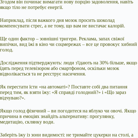
Згодом він починає вимагати нову порцію задоволення, навіть
якщо тіло не потребує енергії.
Наприклад, після важкого дня мозок просить шоколад
компенсувати стрес, а не тому, що вам не вистачає калорій.
Ще один фактор – зовнішні тригери. Реклама, запах свіжої
випічки, вид їжі в кіно чи соцмережах – все це провокує хибний
голод.
Дослідження підтверджують: люди з'їдають на 30% більше, якщо
їдять перед телевізором або смартфоном, оскільки мозок
відволікається та не реєструє насичення.
Як перестати їсти «на автоматі»? Поставте собі два питання
перед тим, як взяти їжу: «Я справді голодний?» і «Що зараз
відчуваю?».
Якщо голод фізичний – ви погодитеся на яблуко чи овочі. Якщо
причина в емоціях знайдіть альтернативу: прогулянку,
медитацію, склянку води.
Заберіть їжу із зони видимості: не тримайте цукерки на столі, а