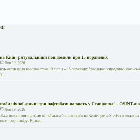
ни
 на Київ: рятувальники повідомили про 15 поранених
к
Лип 19, 2026
кість жертв після ворожої атаки 19 липня – 15 поранених Унаслідок нещодавньої російської
иці…
таби нічної атаки: три нафтобази палають у Ставрополі – OSINT-ан
к
Лип 19, 2026
обази охопив вогонь після нічної атаки безпілотників на Related posts:У стічних водах на
иявили коронавірус Кракен:…