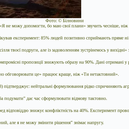
Фото: © Білновини
Я не можу допомогти, бо маю свої плани» звучить чесніше, ніж
ікував експеримент: 85% людей позитивно сприймають пряме ні 
лля твоєї подруги, але із задоволенням зустрінемось у вихідні» 
омпромісні пропозиції знижують образу на 90%. Дані отримані у 
но обговорювати це» працює краще, ніж «Ти нетактовний».
8) підтверджує: нейтральні формулювання рідко спричиняють агрес
еба подумати” дає час сформулювати відмову тактовно.
перед відповіддю знижує конфліктність на 40%. Експеримент пров
ний, але я не можу змінити рішення” знімає напругу.