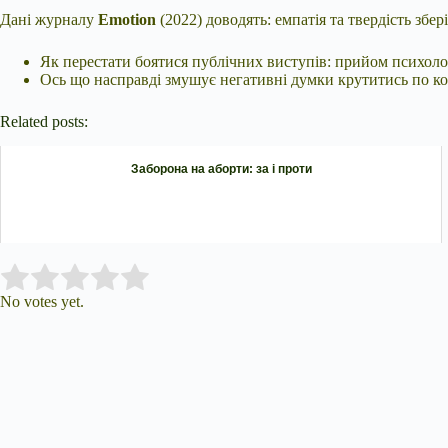
Дані журналу
Emotion
(2022) доводять: емпатія та твердість збе
Як перестати боятися публічних виступів: прийом психоло
Ось що насправді змушує негативні думки крутитись по кол
Related posts:
Заборона на аборти: за і проти
Submit Rating
Rate this item:
No votes yet.