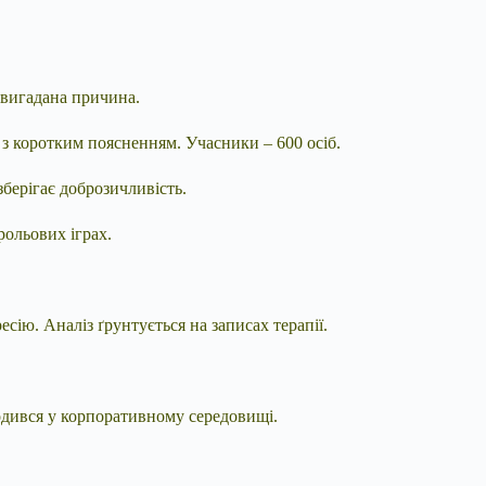
 вигадана причина.
з коротким поясненням. Учасники – 600 осіб.
зберігає доброзичливість.
рольових іграх.
ію. Аналіз ґрунтується на записах терапії.
одився у корпоративному середовищі.