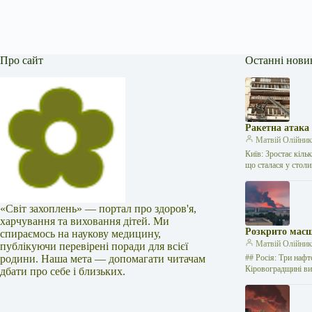
Про сайт
Останні нови
Ракетна атака
Матвій Олійни
Київ: Зростає кіль
що сталася у стол
«Світ захоплень» — портал про здоров'я,
харчування та виховання дітей. Ми
Розкрито масш
спираємось на наукову медицину,
Матвій Олійни
публікуючи перевірені поради для всієї
родини. Наша мета — допомагати читачам
## Росія: Три нафт
Кіровоградщині в
дбати про себе і близьких.