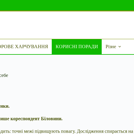
ОРОВЕ ХАРЧУВАННЯ
КОРИСНІ ПОРАДИ
Різне
себе
унки.
 пише кореспондент Біловини.
ить: точні межі підвищують повагу. Дослідження спирається на 5