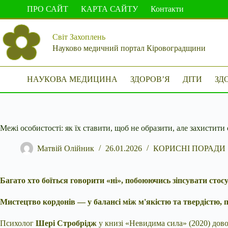
Перейти
ПРО САЙТ
КАРТА САЙТУ
Контакти
до
вмісту
Світ Захоплень
Науково медичний портал Кіровоградщини
НАУКОВА МЕДИЦИНА
ЗДОРОВ’Я
ДІТИ
ЗД
Межі особистості: як їх ставити, щоб не образити, але захистити 
Матвій Олійник
26.01.2026
КОРИСНІ ПОРАДИ
Багато хто боїться говорити «ні», побоюючись зіпсувати стос
Мистецтво кордонів — у балансі між м'якістю та твердістю,
Психолог
Шері Стробрідж
у книзі «Невидима сила» (2020) довод