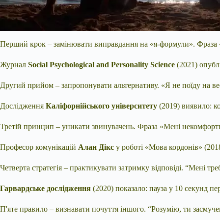
Перший крок – замінювати виправдання на «я-формули». Фраза «
Журнал
Social Psychological and Personality Science
(2021) опубл
Другий прийом – запропонувати альтернативу. «Я не поїду на весі
Дослідження
Каліфорнійського університету
(2019) виявило: к
Третій принцип – уникати звинувачень. Фраза «Мені некомфорт
Професор комунікацій
Алан Дікс
у роботі «Мова кордонів» (201
Четверта стратегія – практикувати затримку відповіді. “Мені тр
Гарвардське дослідження
(2020) показало: пауза у 10 секунд 
П'яте правило – визнавати почуття іншого. “Розумію, ти засмуче