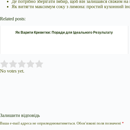
Де потрібно зберігати імбир, щоб він залишався свіжим на 
Як витягти максимум соку з лимона: простий кухонний ін
Related posts:
Як Варити Креветки: Поради для Ідеального Результату
Submit Rating
Rate this item:
No votes yet.
Залишити відповідь
Ваша e-mail адреса не оприлюднюватиметься.
Обов’язкові поля позначені
*