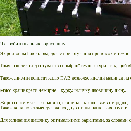
Як зробити шашлик кориснішим
Як розповіла Гаврилова, довге приготування при високій темпер
Тому шашлик слід готувати за помірної температури і так, щоб в
Також знизити концентрацію ПАВ дозволяє кислий маринад на ос
М'ясо краще брати нежирне – курку, індичку, яловичину пісну.
Жирні сорти м'яса – баранина, свинина – краще вживати рідше, 
Також вона порекомендувала поєднувати шашлик із овочами та 
Для запивання шашлику оптимальними варіантами, за словами екс