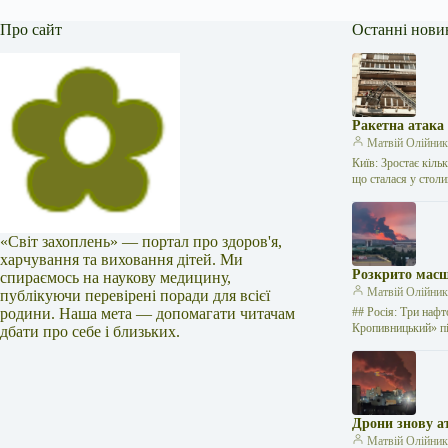
Про сайт
Останні нови
Ракетна атака
Матвій Олійни
Київ: Зростає кіль
що сталася у стол
«Світ захоплень» — портал про здоров'я,
харчування та виховання дітей. Ми
Розкрито масш
спираємось на наукову медицину,
Матвій Олійни
публікуючи перевірені поради для всієї
родини. Наша мета — допомагати читачам
## Росія: Три нафт
Кропивницький» п
дбати про себе і близьких.
Дрони знову а
Матвій Олійни