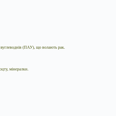
 вуглеводнів (ПАУ), що волають рак.
цту, мінералки.