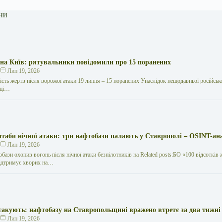
ни
 на Київ: рятувальники повідомили про 15 поранених
к
Лип 19, 2026
кість жертв після ворожої атаки 19 липня – 15 поранених Унаслідок нещодавньої російської
иці…
таби нічної атаки: три нафтобази палають у Ставрополі – OSINT-ан
к
Лип 19, 2026
обази охопив вогонь після нічної атаки безпілотників на Related posts:БО «100 відсотків 
ідтримує хворих на…
такують: нафтобазу на Ставропольщині вражено втретє за два тижні
к
Лип 19, 2026