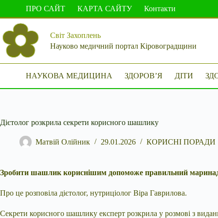
Перейти
ПРО САЙТ
КАРТА САЙТУ
Контакти
до
вмісту
Світ Захоплень
Науково медичний портал Кіровоградщини
НАУКОВА МЕДИЦИНА
ЗДОРОВ’Я
ДІТИ
ЗД
Дієтолог розкрила секрети корисного шашлику
Матвій Олійник
29.01.2026
КОРИСНІ ПОРАДИ
Зробити шашлик кориснішим допоможе правильний маринад
Про це розповіла дієтолог, нутриціолог Віра Гаврилова.
Секрети корисного шашлику експерт розкрила у розмові з видан