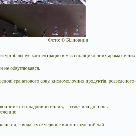
Фото: © Білновини
атурі збільшує концентрацію в м'ясі поліциклічних ароматичних
ін не обвуглювався.
нові гранатового соку, кисломолочних продуктів, розведеного о
щоб знизити шкідливий вплив, – зазначила дієтолог.
зеленню.
перта, є вода, сухе червоне вино та зелений чай.