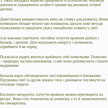
У таких випадках корисно працювати із психологом. Фахівець
допомагає відокремити особисті травми від реальних потреб
дитини.
Деякі батьки використовують вину як стимул для розвитку. Вони
починають більше читати про виховання, шукати нові методи
спілкування та приділяти увагу емоційному клімату у сім'ї.
Але важливо пам'ятати: постійне почуття провини руйнує і
батьків, і дитини. Діти відчувають напругу і починають
сприймати її як норму.
Психологи радять вчитися пробачати себе помилками. Помилки
– природна частина виховання, і саме вони допомагають ставати
мудрішими.
Батькам варто обговорювати свої переживання із близькими.
Підтримка сім'ї та друзів знижує тиск і допомагає поглянути на
ситуацію тверезо.
Експерти нагадують: почуття провини можна перетворити на
ресурс. Воно стає поштовхом до розвитку, а то й зациклюватися
на самокритиці.