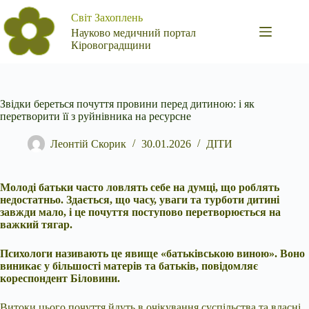
Перейти
Світ Захоплень
до
вмісту
Науково медичний портал
Кіровоградщини
Звідки береться почуття провини перед дитиною: і як
перетворити її з руйнівника на ресурсне
Леонтій Скорик
30.01.2026
ДІТИ
Молоді батьки часто ловлять себе на думці, що роблять
недостатньо. Здається, що часу, уваги та турботи дитині
завжди мало, і це почуття поступово перетворюється на
важкий тягар.
Психологи називають це явище «батьківською виною». Воно
виникає у більшості матерів та батьків, повідомляє
кореспондент Біловини.
Витоки цього почуття йдуть в очікування суспільства та власні