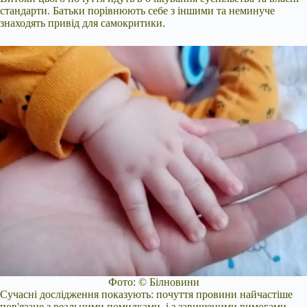
стандарти. Батьки порівнюють себе з іншими та неминуче
знаходять привід для самокритики.
Фото: © Білновини
Сучасні дослідження показують: почуття провини найчастіше
пов'язане з реальними помилками, і з завищеними вимогами