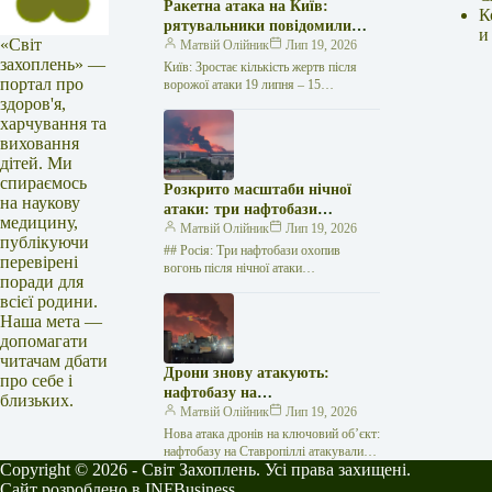
Ракетна атака на Київ:
К
рятувальники повідомили
и
«Світ
про 15 поранених
Матвій Олійник
Лип 19, 2026
захоплень» —
Київ: Зростає кількість жертв після
портал про
ворожої атаки 19 липня – 15
здоров'я,
поранених Унаслідок нещодавньої
російської агресії, що сталася у
харчування та
столиці…
виховання
дітей. Ми
спираємось
Розкрито масштаби нічної
на наукову
атаки: три нафтобази
медицину,
палають у Ставрополі –
Матвій Олійник
Лип 19, 2026
публікуючи
OSINT-аналіз
## Росія: Три нафтобази охопив
перевірені
вогонь після нічної атаки
поради для
безпілотників на Related posts:Брифінг
всієї родини.
головної державної санітарної лікарки
Наша мета —
області Надії Оперчук…
допомагати
читачам дбати
Дрони знову атакують:
про себе і
нафтобазу на
близьких.
Ставропольщині вражено
Матвій Олійник
Лип 19, 2026
втретє за два тижні
Нова атака дронів на ключовий об’єкт:
нафтобазу на Ставропіллі атакували
Copyright © 2026 - Світ Захоплень. Усі права захищені.
втретє за два тижні У російському
місті Михайловськ, що на…
Сайт розроблено в INFBusiness