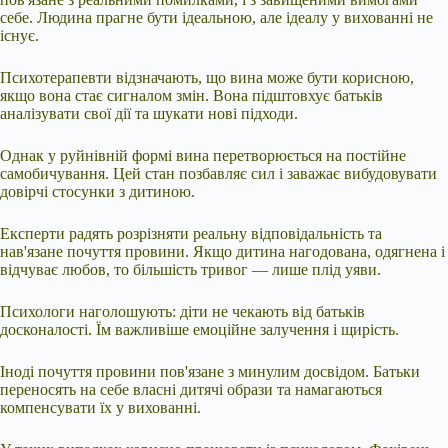
себе. Людина прагне бути ідеальною, але ідеалу у вихованні не
існує.
Психотерапевти відзначають, що вина може бути корисною,
якщо вона стає сигналом змін. Вона підштовхує батьків
аналізувати свої дії та шукати нові підходи.
Однак у руйнівній формі вина перетворюється на постійне
самобичування. Цей стан позбавляє сил і заважає вибудовувати
довірчі стосунки з дитиною.
Експерти радять розрізняти реальну відповідальність та
нав'язане почуття провини. Якщо дитина нагодована, одягнена і
відчуває любов, то більшість тривог — лише плід уяви.
Психологи наголошують: діти не чекають від батьків
досконалості. Їм важливіше емоційне залучення і щирість.
Іноді почуття провини пов'язане з минулим досвідом. Батьки
переносять на себе власні дитячі образи та намагаються
компенсувати їх у вихованні.