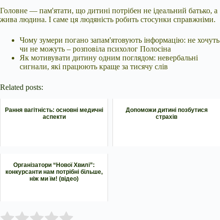
Головне — пам'ятати, що дитині потрібен не ідеальний батько, а
жива людина. І саме ця людяність робить стосунки справжніми.
Чому зумери погано запам'ятовують інформацію: не хочуть
чи не можуть – розповіла психолог Полосіна
Як мотивувати дитину одним поглядом: невербальні
сигнали, які працюють краще за тисячу слів
Related posts:
Рання вагітність: основні медичні
Допоможи дитині позбутися
аспекти
страхів
Організатори “Нової Хвилі”:
конкурсанти нам потрібні більше,
ніж ми їм! (відео)
Submit Rating
Rate this item: